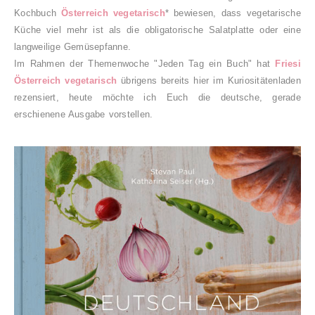
Kochbuch
Österreich vegetarisch
* bewiesen, dass vegetarische
Küche viel mehr ist als die obligatorische Salatplatte oder eine
langweilige Gemüsepfanne.
Im Rahmen der Themenwoche "Jeden Tag ein Buch" hat
Friesi
Österreich vegetarisch
übrigens bereits hier im Kuriositätenladen
rezensiert, heute möchte ich Euch die deutsche, gerade
erschienene Ausgabe vorstellen.