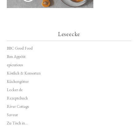
Leseecke
BBC Good Food
Bon Appétit
epicurious
Köstlich & Konsorten
Küchengötter
Lecker.de
Rezeptebuch
River Cottage
Saveur
Zu Tisch in...