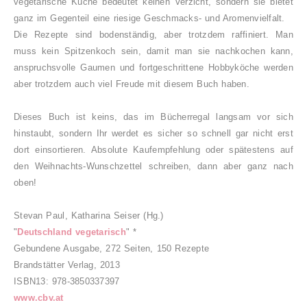
vegetarische Küche bedeutet keinen Verzicht, sondern sie bietet
ganz im Gegenteil eine riesige Geschmacks- und Aromenvielfalt.
Die Rezepte sind bodenständig, aber trotzdem raffiniert. Man
muss kein Spitzenkoch sein, damit man sie nachkochen kann,
anspruchsvolle Gaumen und fortgeschrittene Hobbyköche werden
aber trotzdem auch viel Freude mit diesem Buch haben.
Dieses Buch ist keins, das im Bücherregal langsam vor sich
hinstaubt, sondern Ihr werdet es sicher so schnell gar nicht erst
dort einsortieren. Absolute Kaufempfehlung oder spätestens auf
den Weihnachts-Wunschzettel schreiben, dann aber ganz nach
oben!
Stevan Paul, Katharina Seiser (Hg.)
"
Deutschland vegetarisch
" *
Gebundene Ausgabe, 272 Seiten, 150 Rezepte
Brandstätter Verlag, 2013
ISBN13:
978-3850337397
www.cbv.at