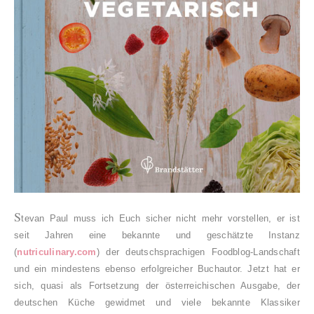
S
tevan Paul muss ich Euch sicher nicht mehr vorstellen, er ist
seit Jahren eine bekannte und geschätzte Instanz
(
nutriculinary.com
) der deutschsprachigen Foodblog-Landschaft
und ein mindestens ebenso erfolgreicher Buchautor. Jetzt hat er
sich, quasi als Fortsetzung der österreichischen Ausgabe, der
deutschen Küche gewidmet und viele bekannte Klassiker