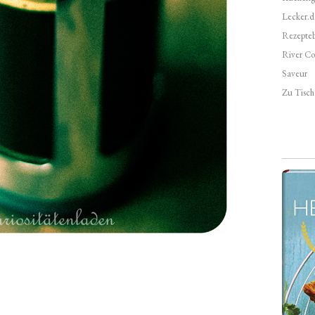
Lecker.d
Rezepte
River Co
Saveur
Zu Tisch 