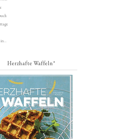
e
buch
ttage
in...
Herzhafte Waffeln*