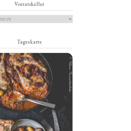
Vorratskeller
Tageskarte
Geschmorte Hähnchenschenkel auf
Paprikakraut und kleinen Kartoffeln