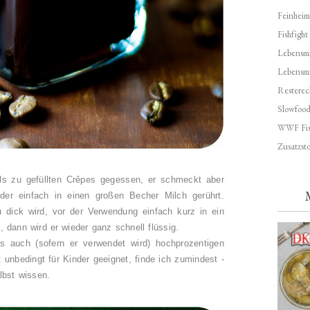
Feinheim
Fishfight
Lebensmit
Lebensm
Resterec
Slowfoo
WWF Fis
Zusatzsto
als zu gefüllten Crêpes gegessen, er schmeckt aber
der einfach in einen großen Becher Milch gerührt.
dick wird, vor der Verwendung einfach kurz in ein
 dann wird er wieder ganz schnell flüssig.
s auch (sofern er verwendet wird) hochprozentigen
ht unbedingt für Kinder geeignet, finde ich zumindest -
elbst wissen.