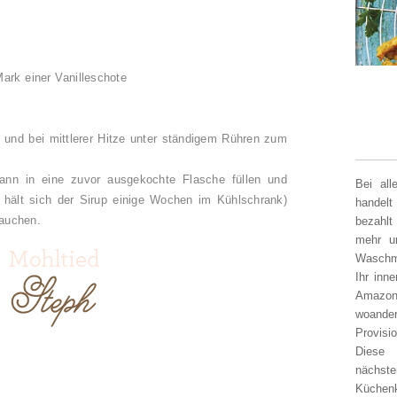
ark einer Vanilleschote
n und bei mittlerer Hitze unter ständigem Rühren zum
ann in eine zuvor ausgekochte Flasche füllen und
Bei al
l hält sich der Sirup einige Wochen im Kühlschrank)
handelt
rauchen.
bezahlt
mehr un
Waschm
Ihr inn
Amazon
woander
Provisi
Diese 
nächst
Küchen