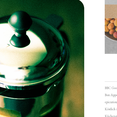
BBC Goo
Bon Appé
epicuriou
Köstlich
Kücheng