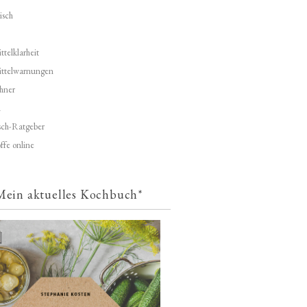
isch
telklarheit
ittelwarnungen
hner
d
ch-Ratgeber
ffe online
Mein aktuelles Kochbuch*