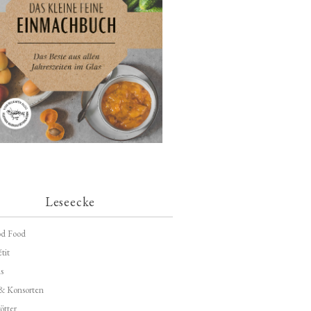
Leseecke
d Food
tit
s
 & Konsorten
ötter