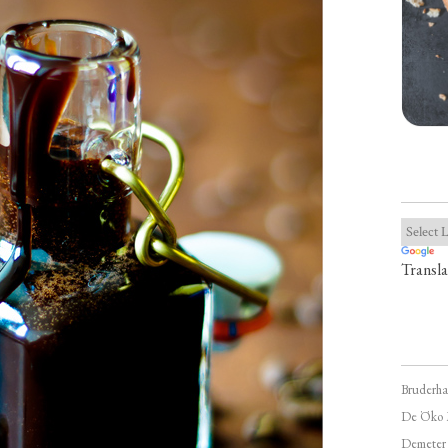
Transla
Bruderha
De Öko 
Demeter