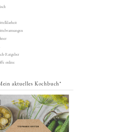
isch
telklarheit
ittelwarnungen
hner
d
ch-Ratgeber
ffe online
Mein aktuelles Kochbuch*