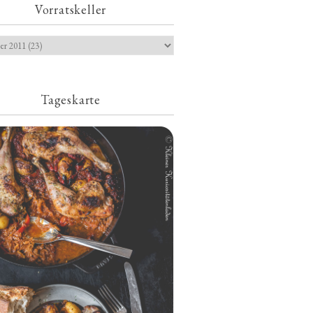
Vorratskeller
Tageskarte
Geschmorte Hähnchenschenkel auf
Paprikakraut und kleinen Kartoffeln