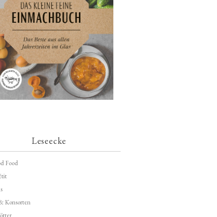
Leseecke
d Food
tit
s
 & Konsorten
ötter