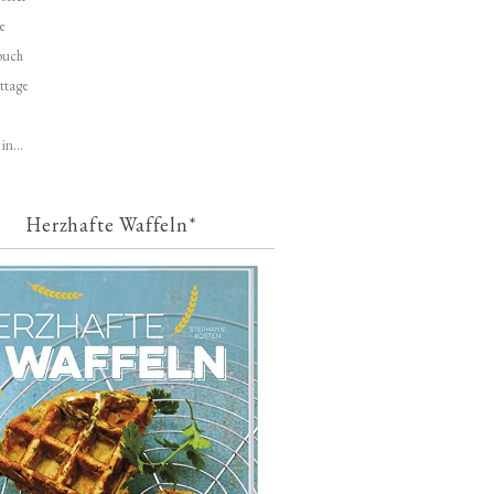
e
buch
ttage
in...
Herzhafte Waffeln*