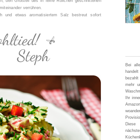
, den Großteil des in feine Röllchen geschnittenen
 miteinander verrühren.
ch und etwas aromatisiertem Salz bestreut sofort
Bei al
handelt
bezahlt
mehr un
Waschm
Ihr inn
Amazon
woander
Provisi
Diese 
nächst
Küchen