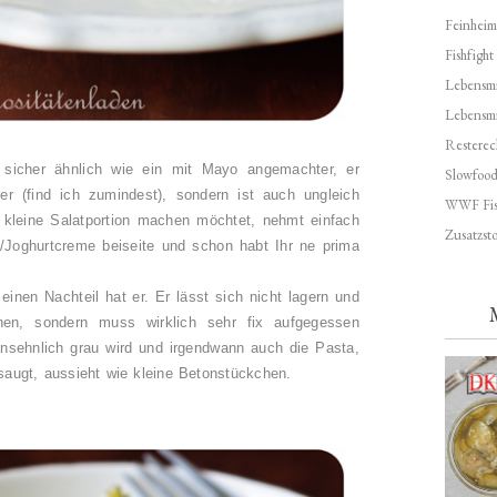
Feinheim
Fishfight
Lebensmit
Lebensm
Resterec
t sicher ähnlich wie ein mit Mayo angemachter, er
Slowfoo
er (find ich zumindest), sondern ist auch ungleich
WWF Fis
 kleine Salatportion machen möchtet, nehmt einfach
Zusatzsto
o/Joghurtcreme beiseite und schon habt Ihr ne prima
 einen Nachteil hat er. Er lässt sich nicht lagern und
hen, sondern muss wirklich sehr fix aufgegessen
nsehnlich grau wird und irgendwann auch die Pasta,
fsaugt, aussieht wie kleine Betonstückchen.