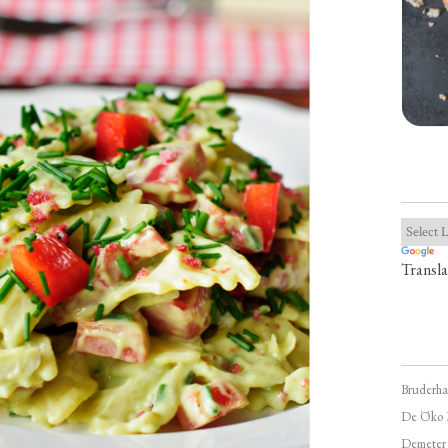
Transla
Bruderha
De Öko 
Demeter