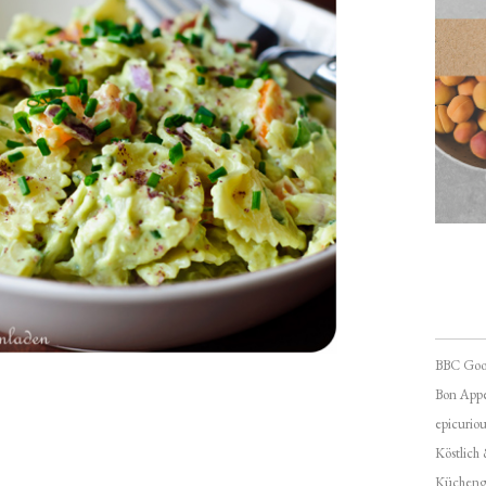
BBC Goo
Bon Appé
epicuriou
Köstlich
Kücheng