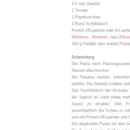
1/2 rote Zwiebel
1 Tomate
1 Paprikaschote
1 Bund Schnittlauch
Piment d'Espelette oder ein ande
Hibiskus-
,
Himbeer-
oder
Zitru
150 g Farfalle oder andere Past
Zubereitung
Die Pasta nach Packungsanwei
Wasser abschrecken.
Die Tomaten vierteln, entkerne
würfeln. Die Zwiebel schälen und
Das Fruchtfleisch der Avocado 
der Joghurt ist, kann etwas meh
Sauce zu erhalten. Das Fru
ausschließlich die Schale in s
und mit Piment d'Espelette und 
Die abgekühlte Pasta mit den G