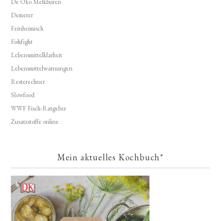
De Öko Melkburen
Demeter
Feinheimisch
Fishfight
Lebensmittelklarheit
Lebensmittelwarnungen
Resterechner
Slowfood
WWF Fisch-Ratgeber
Zusatzstoffe online
Mein aktuelles Kochbuch*