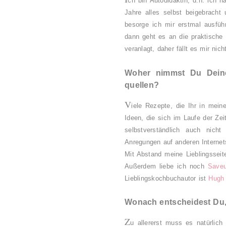
ch bin Autodidaktin, d.h. ich 
Jahre alles selbst beigebracht
besorge ich mir erstmal ausfüh
dann geht es an die praktische 
veranlagt, daher fällt es mir ni
Woher nimmst Du Deine
quellen?
V
iele Rezepte, die Ihr in mei
Ideen, die sich im Laufe der Zei
selbstverständlich auch nic
Anregungen auf anderen Interne
Mit Abstand meine Lieblingsseit
Außerdem liebe ich noch
Saveu
Lieblingskochbuchautor ist
Hugh 
Wonach entscheidest Du,
Z
u allererst muss es natürlic