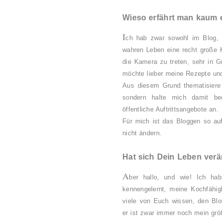
Wieso erfährt man kaum 
I
ch hab zwar sowohl im Blog, 
wahren Leben eine recht große Kl
die Kamera zu treten, sehr in G
möchte lieber meine Rezepte un
Aus diesem Grund thematisiere
sondern halte mich damit b
öffentliche Auftrittsangebote an.
Für mich ist das Bloggen so au
nicht ändern.
Hat sich Dein Leben verä
A
ber hallo, und wie!
Ich hab
kennengelernt, meine Kochfähigk
viele von Euch wissen, den Blo
er ist zwar immer noch mein grö