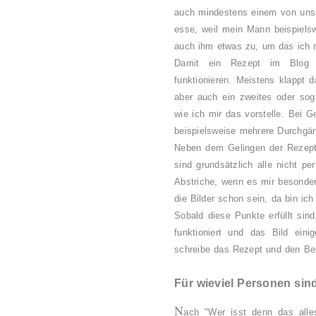
auch mindestens einem von uns 
esse, weil mein Mann beispiels
auch ihm etwas zu, um das ich m
Damit ein Rezept im Blog v
funktionieren. Meistens klappt
aber auch ein zweites oder soga
wie ich mir das vorstelle. Bei 
beispielsweise mehrere Durchgäng
Neben dem Gelingen der Rezeptur
sind grundsätzlich alle nicht p
Abstriche, wenn es mir besonders
die Bilder schon sein, da bin ic
Sobald diese Punkte erfüllt sin
funktioniert und das Bild ei
schreibe das Rezept und den Bei
Für wieviel Personen sin
N
ach "Wer isst denn das alles