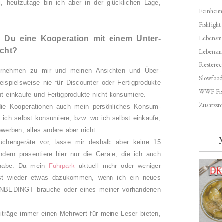
, heutzutage bin ich aber in der glücklichen Lage,
Feinheim
Fishfight
Lebensmit
b Du eine Kooperation mit einem Unter-
icht?
Lebensm
Resterec
ernehmen zu mir und meinen Ansichten und Über-
Slowfoo
spielsweise nie für Discounter oder Fertigprodukte
WWF Fis
cht einkaufe und Fertigprodukte nicht konsumiere.
Zusatzsto
 die Kooperationen auch mein persönliches Konsum-
 ich selbst konsumiere, bzw. wo ich selbst einkaufe,
ewerben, alles andere aber nicht.
üchengeräte vor, lasse mir deshalb aber keine 15
ern präsentiere hier nur die Geräte, die ich auch
z habe. Da mein
Fuhrpark
aktuell mehr oder weniger
erst wieder etwas dazukommen, wenn ich ein neues
UNBEDINGT brauche oder eines meiner vorhandenen
träge immer einen Mehrwert für meine Leser bieten,