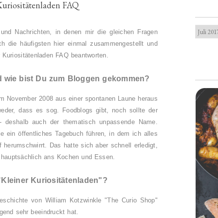
Kuriositätenladen FAQ
und Nachrichten, in denen mir die gleichen Fragen
ch die häufigsten hier einmal zusammengestellt und
Kuriositätenladen FAQ beantworten.
nd wie bist Du zum Bloggen gekommen?
 im November 2008 aus einer spontanen Laune heraus
der, dass es sog. Foodblogs gibt, noch sollte der
n - deshalb auch der thematisch unpassende Name.
ie ein öffentliches Tagebuch führen, in dem ich alles
 herumschwirrt. Das hatte sich aber schnell erledigt,
h hauptsächlich ans Kochen und Essen.
leiner Kuriositätenladen"?
eschichte von William Kotzwinkle "The Curio Shop"
gend sehr beeindruckt hat.