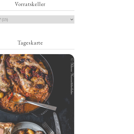
Vorratskeller
Tageskarte
Geschmorte Hähnchenschenkel auf
Paprikakraut und kleinen Kartoffeln