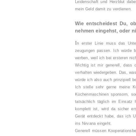
Leidenschaft und Herzblut dabei
mein Geld damit zu verdienen.
Wie entscheidest Du, o
nehmen eingehst, oder n
I
n erster Linie muss das Unt
zeugungen passen. Ich würde bei
werben, weil ich bei ersteren ni
Wichtig ist mir generell, dass
verhalten wiedergeben. Das, was
würde ich also auch prinzipiell b
Ich stelle sehr gerne meine K
Küchenmaschinen sponsorn, sond
tatsächlich täglich im Einsat
komplett ist, wird da sicher 
Gerät entdeckt habe, das ich 
ins Nirvana eingeht.
Generell müssen Kooperationsbei