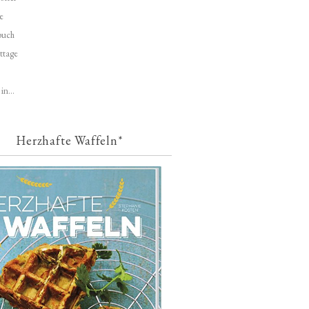
e
buch
ttage
in...
Herzhafte Waffeln*