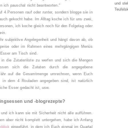
und ste
n ich pauschal nicht beantworten."
Teufelsk
f 4 Personen rauf oder runter, sondern blogge sie in
auch gekocht habe. Im Alltag koche ich für uns zwei,
sonen, ich koche gleich noch für den Folgetag oder
ein.
sehr subjektive Angelegenheit und hängt davon ab, ob
ptspeise oder im Rahmen eines mehrgängigen Menüs
e Esser am Tisch sind.
 in die Zutatenliste zu werfen und sich die Mengen
ssen sich die Zutaten durch die angegebene
efähr auf die Gesamtmenge umrechnen, wenn Euch
t, in dem 4 Rouladen angegeben sind, ist natürlich
liche Esser gedacht ist, usw.
lingsessen und -blogrezepte?
 und ich kann sie mit Sicherheit nicht alle aufführen.
en aber nicht komplett untergehen, habe ich Anfang
kblick
eingeführt, in dem ich Euch einmal im Quartal