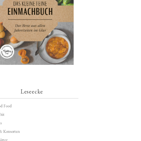
Leseecke
d Food
tit
s
 & Konsorten
ötter