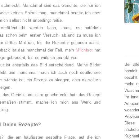
schmeckt. Manchmal sind das Gerichte, die nur ich
weise keinen Spinat mag, manchmal bereite ich aber
ich selbst nicht unbedingt reiße.
eröffentlicht werden kann, muss es natürlich
 das schon beim ersten Versuch, ab und zu muss ich
r drittes Mal ran, bis die Rezeptur genauso passt,
Gebäck ist das manchmal der Fall, mein
Milchbrot
hat
e gebraucht, bis es wirklich perfekt war.
Bei al
 ist ebenfalls das Bild entscheidend. Meine Bilder
handelt
erfekt und manchmal mach ich auch noch deutlichere
bezahlt
 wichtig ist, ein Rezept zu bloggen, aber ok sollten
mehr un
h eigen.
Waschm
d, das Gericht uns also geschmeckt hat, das Rezept
Ihr inn
nigermaßen stimmt, mache ich mich ans Werk und
Amazon
trag.
woander
Provisi
Diese 
d Deine Rezepte?
nächst
Küchen
?" die am häufigsten gestellte Frage, auf die ich