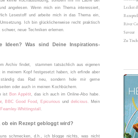
habe keine Kochausbildung, sondern mir im Laufe der
Lecker.d
 und angelesen. Wenn mich ein Thema interessiert,
rlich Lesestoff und arbeite mich in das Thema ein,
Rezepte
Umsetzung. Ich bin glücklicherweise recht praktisch
River Co
cht schwer, neue Techniken erlernen.
Saveur
Zu Tisch 
 Ideen? Was sind Deine Inspirations-
nem Archiv findet, stammen tatsächlich aus eigenen
t in meinem Kopf festgesetzt haben, ich erfinde aber
ht ständig das Rad neu, sondern hole mir gerne
tseiten oder auch in meinen Kochbüchern.
e ist
Bon Appétit
, das ich auch im Online-Abo habe.
r
,
BBC Good Food
,
Epicurious
und
delicious
. Mein
Fearnley-Whittingstall
.
 ob ein Rezept gebloggt wird?
h uns schmecken, d.h., ich
blogge
nichts, was nicht