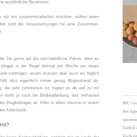
ne ausführliche Rezension.
e mit mir zusammenarbeiten möchten, sollten einen
dort sind die Voraussetzungen für eine Zusammen-
t.
der Tat gerne auf die sprichwörtliche Palme, denn es
 blogge in der Regel dreimal pro Woche ein neues
 und sonntags), e
ssen müssen aber auch wir täglich
ällt also eigentlich immer genug Blogmaterial ab,
g, die sehr zeitintensiv ist, hapert es ab und zu mit
 steht ja noch die Bildbearbeitung, das Verfassen
es Blogbeitrages an. Alles in allem stecken in einem
BBC Goo
en Arbeitszeit.
Bon Appé
epicuriou
rnt?
Köstlich
Kücheng