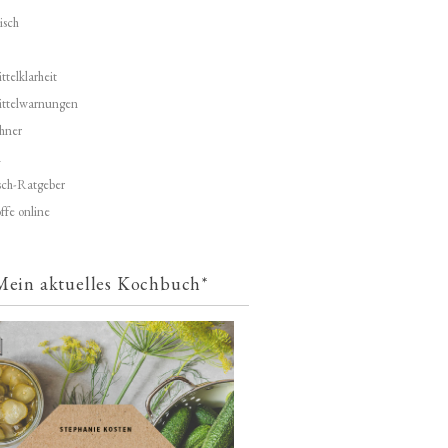
isch
telklarheit
ittelwarnungen
hner
d
ch-Ratgeber
ffe online
Mein aktuelles Kochbuch*