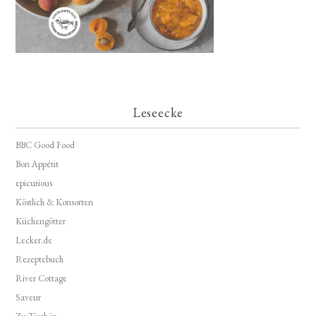
Leseecke
BBC Good Food
Bon Appétit
epicurious
Köstlich & Konsorten
Küchengötter
Lecker.de
Rezeptebuch
River Cottage
Saveur