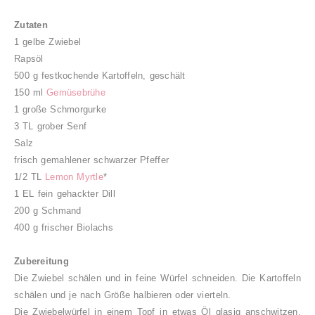
Zutaten
1 gelbe Zwiebel
Rapsöl
500 g festkochende Kartoffeln, geschält
150 ml
Gemüsebrühe
1 große Schmorgurke
3 TL grober Senf
Salz
frisch gemahlener schwarzer Pfeffer
1/2 TL
Lemon Myrtle
*
1 EL fein gehackter Dill
200 g Schmand
400 g frischer Biolachs
Zubereitung
Die Zwiebel schälen und in feine Würfel schneiden. Die Kartoffeln
schälen und je nach Größe halbieren oder vierteln.
Die Zwiebelwürfel in einem Topf in etwas Öl glasig anschwitzen,