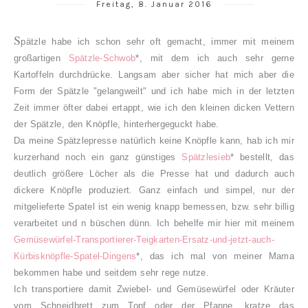
Freitag, 8. Januar 2016
S
pätzle habe ich schon sehr oft gemacht, immer mit meinem
großartigen
Spätzle-Schwob
*, mit dem ich auch sehr gerne
Kartoffeln durchdrücke. Langsam aber sicher hat mich aber die
Form der Spätzle "gelangweilt" und ich habe mich in der letzten
Zeit immer öfter dabei ertappt, wie ich den kleinen dicken Vettern
der Spätzle, den Knöpfle, hinterhergeguckt habe.
Da meine Spätzlepresse natürlich keine Knöpfle kann, hab ich mir
kurzerhand noch ein ganz günstiges
Spätzlesieb
* bestellt, das
deutlich größere Löcher als die Presse hat und dadurch auch
dickere Knöpfle produziert. Ganz einfach und simpel, nur der
mitgelieferte Spatel ist ein wenig knapp bemessen, bzw. sehr billig
verarbeitet und n büschen dünn. Ich behelfe mir hier mit meinem
Gemüsewürfel-Transportierer-Teigkarten-Ersatz-und-jetzt-auch-
Kürbisknöpfle-Spatel-Dingens
*, das ich mal von meiner Mama
bekommen habe und seitdem sehr rege nutze.
Ich transportiere damit Zwiebel- und Gemüsewürfel oder Kräuter
vom Schneidbrett zum Topf oder der Pfanne, kratze das