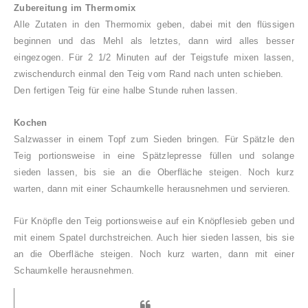
Zubereitung im Thermomi
x
Alle Zutaten in den Thermomix geben, dabei
mit den flüss
igen
beginnen und das Mehl als letztes
, dann
wird alles besser
eingezogen. Für 2 1/2 M
inuten auf
der Teigstufe m
i
xen lassen
,
zwischendurch einmal
den Teig vom Rand nach unten schieben.
Den fertigen Tei
g
f
ür eine halbe Stunde
ruhen lassen
.
Kochen
Salzwa
s
s
er in einem Top
f zum Sieden bringen
.
Für Spätzle den
Teig portionsweise in eine Spätzlepresse füllen und
solange
sieden lassen,
bis sie an die Ober
fläche
steigen. Noch kurz
warten, dann mit einer S
chau
mkelle
herausnehmen und se
rvieren.
Für Knöpfle den Teig portionsweise auf ein Knöpflesieb geben und
mit einem Spatel durchstreichen. Auch hier
sieden lassen
,
bis sie
an die Ober
fläche
steigen. Noch kurz warten, dann mit einer
S
chau
mkelle
herausnehm
en.