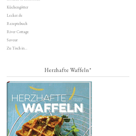
Küchengötter
Lecker.de
Rezeptebuch
River Cottage
Saveur
Zu Tisch in...
Herzhafte Waffeln*