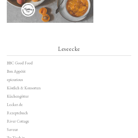
Leseecke
BBC Good Food
Bon Appétit
epicurious
Köstlich & Konsorten
Küchengötter
Lecker.de
Rezeptebuch
River Cottage
Saveur
Zu Tisch in...