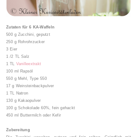
Zutaten für 6 KA-Waffeln
500 g Zucchini, geputzt
250 g Rohrohrzucker
3 Eier
1 /2 TL Salz
1 TL
Vanilleextrakt
100 ml Rapsöl
550 g Mehl, Type 550
17 g Weinsteinbackpulver
1 TL Natron
130 g Kakaopulver
100 g Schokolade 60%, fein gehackt
450 ml Buttermilch oder Kefir
Zubereitung