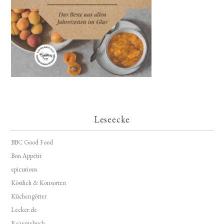
Leseecke
BBC Good Food
Bon Appétit
epicurious
Köstlich & Konsorten
Küchengötter
Lecker.de
Rezeptebuch