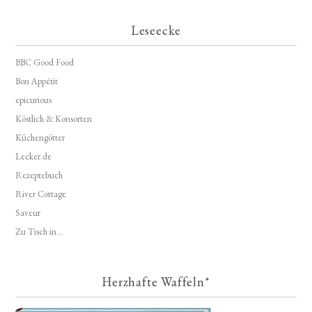
Leseecke
BBC Good Food
Bon Appétit
epicurious
Köstlich & Konsorten
Küchengötter
Lecker.de
Rezeptebuch
River Cottage
Saveur
Zu Tisch in...
Herzhafte Waffeln*