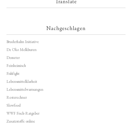
Translate
Nachgeschlagen
Bruderhahn Initiative
De Öko Melkburen
Demeter
Feinheimisch
Fishfight
Lebensmittelklarheit
Lebensmittelwarnungen
Resterechner
Slowfood
WWF Fisch-Ratgeber
Zusatzstoffe online