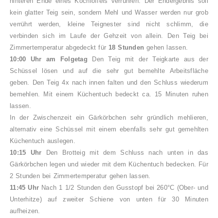
hinteren Ende eines Kochlöffels verrühren. Der Endergebnis soll
kein glatter Teig sein, sondern Mehl und Wasser werden nur grob
verrührt werden, kleine Teignester sind nicht schlimm, die
verbinden sich im Laufe der Gehzeit von allein.
Den Teig bei
Zimmertemperatur abgedeckt für
18 Stunden
gehen lassen.
10:00 Uhr am Folgetag
Den Teig mit der Teigkarte aus der
Schüssel lösen und auf die sehr gut bemehlte Arbeitsfläche
geben. Den Teig 4x nach innen falten und den Schluss wiederum
bemehlen. Mit einem Küchentuch bedeckt ca. 15 Minuten ruhen
lassen.
In der Zwischenzeit ein Gärkörbchen sehr gründlich mehlieren,
alternativ eine Schüssel mit einem ebenfalls sehr gut gemehlten
Küchentuch auslegen.
10:15 Uhr
Den Brotteig mit dem Schluss nach unten in das
Gärkörbchen legen und wieder mit dem Küchentuch bedecken. Für
2 Stunden bei Zimmertemperatur gehen lassen.
11:45 Uhr
Nach 1 1/2 Stunden den Gusstopf bei 260°C (Ober- und
Unterhitze) auf zweiter Schiene von unten für 30 Minuten
aufheizen.