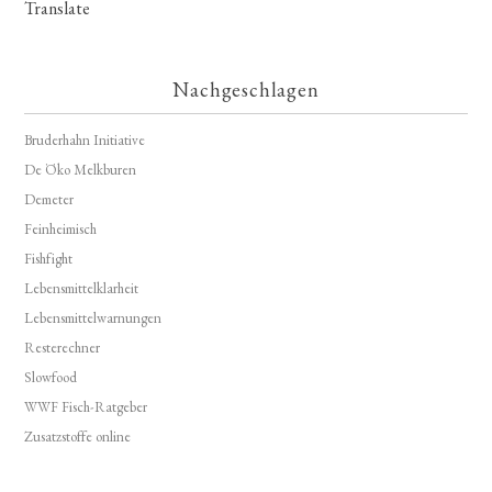
Translate
Nachgeschlagen
Bruderhahn Initiative
De Öko Melkburen
Demeter
Feinheimisch
Fishfight
Lebensmittelklarheit
Lebensmittelwarnungen
Resterechner
Slowfood
WWF Fisch-Ratgeber
Zusatzstoffe online