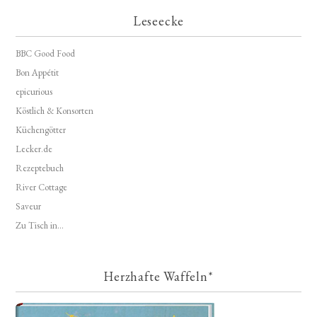
Leseecke
BBC Good Food
Bon Appétit
epicurious
Köstlich & Konsorten
Küchengötter
Lecker.de
Rezeptebuch
River Cottage
Saveur
Zu Tisch in...
Herzhafte Waffeln*