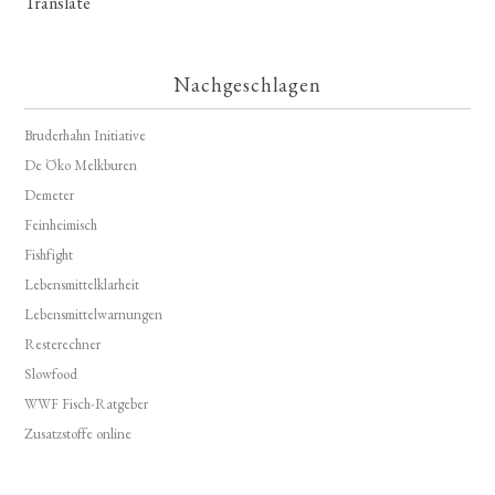
Translate
Nachgeschlagen
Bruderhahn Initiative
De Öko Melkburen
Demeter
Feinheimisch
Fishfight
Lebensmittelklarheit
Lebensmittelwarnungen
Resterechner
Slowfood
WWF Fisch-Ratgeber
Zusatzstoffe online