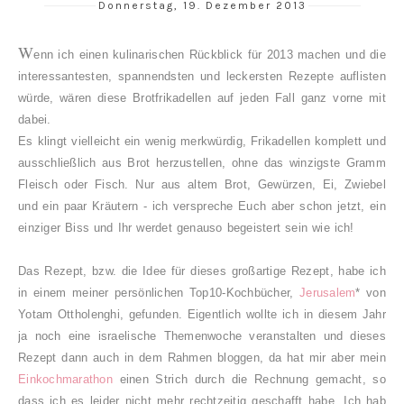
Donnerstag, 19. Dezember 2013
W
enn ich einen kulinarischen Rückblick für 2013 machen und die
interessantesten, spannendsten und leckersten Rezepte auflisten
würde, wären diese Brotfrikadellen auf jeden Fall ganz vorne mit
dabei.
Es klingt vielleicht ein wenig merkwürdig, Frikadellen komplett und
ausschließlich aus Brot herzustellen, ohne das winzigste Gramm
Fleisch oder Fisch. Nur aus altem Brot, Gewürzen, Ei, Zwiebel
und ein paar Kräutern - ich verspreche Euch aber schon jetzt, ein
einziger Biss und Ihr werdet genauso begeistert sein wie ich!
Das Rezept, bzw. die Idee für dieses großartige Rezept, habe ich
in einem meiner persönlichen Top10-Kochbücher,
Jerusalem
* von
Yotam Ottholenghi, gefunden. Eigentlich wollte ich in diesem Jahr
ja noch eine israelische Themenwoche veranstalten und dieses
Rezept dann auch in dem Rahmen bloggen, da hat mir aber mein
Einkochmarathon
einen Strich durch die Rechnung gemacht, so
dass ich es leider nicht mehr rechtzeitig geschafft habe. Ich hab