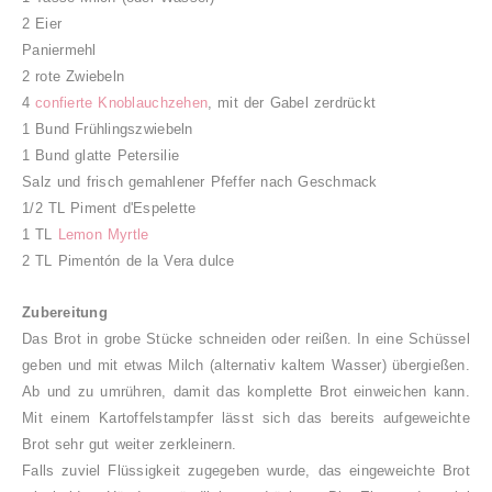
2 Eier
Paniermehl
2 rote Zwiebeln
4
confierte Knoblauchzehen
, mit der Gabel zerdrückt
1 Bund Frühlingszwiebeln
1 Bund glatte Petersilie
Salz und frisch gemahlener Pfeffer nach Geschmack
1/2 TL Piment d'Espelette
1 TL
Lemon Myrtle
2 TL Pimentón de la Vera
dulce
Zubereitung
Das Brot in grobe Stücke schneiden oder reißen. In eine Schüssel
geben und mit etwas Milch (alternativ kaltem Wasser) übergießen.
Ab und zu umrühren, damit das komplette Brot einweichen kann.
Mit einem Kartoffelstampfer lässt sich das bereits aufgeweichte
Brot sehr gut weiter zerkleinern.
Falls zuviel Flüssigkeit zugegeben wurde, das eingeweichte Brot