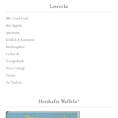
Leseecke
BBC Good Food
Bon Appétit
epicurious
Köstlich & Konsorten
Küchengötter
Lecker.de
Rezeptebuch
River Cottage
Saveur
Zu Tisch in...
Herzhafte Waffeln*