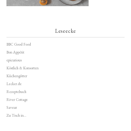
Leseecke
BBC Good Food
Bon Appétit
epicurious
Köstlich & Konsorten
Küchengötter
Lecker.de
Rezeptebuch
River Cottage
Saveur
Zu Tisch in...