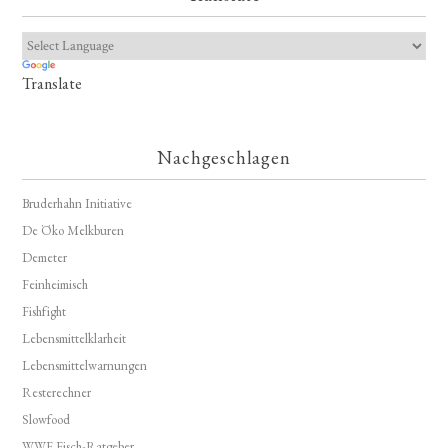
Translate
Nachgeschlagen
Bruderhahn Initiative
De Öko Melkburen
Demeter
Feinheimisch
Fishfight
Lebensmittelklarheit
Lebensmittelwarnungen
Resterechner
Slowfood
WWF Fisch-Ratgeber