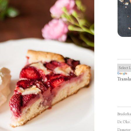
Transla
Bruderha
De Öko 
Demeter