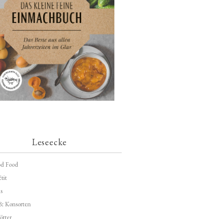
Leseecke
d Food
tit
s
 & Konsorten
ötter