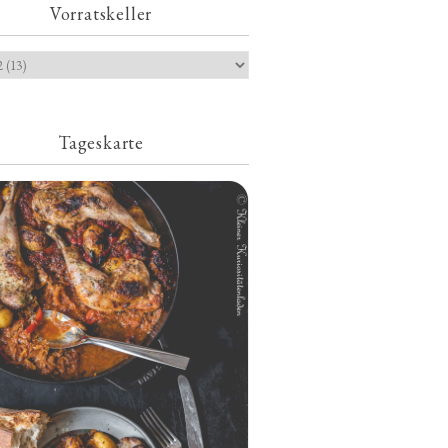
Vorratskeller
Tageskarte
Geschmorte Hähnchenschenkel auf
Paprikakraut und kleinen Kartoffeln