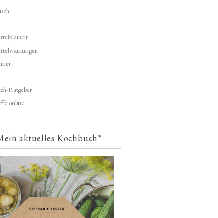
isch
telklarheit
ittelwarnungen
hner
d
ch-Ratgeber
ffe online
Mein aktuelles Kochbuch*