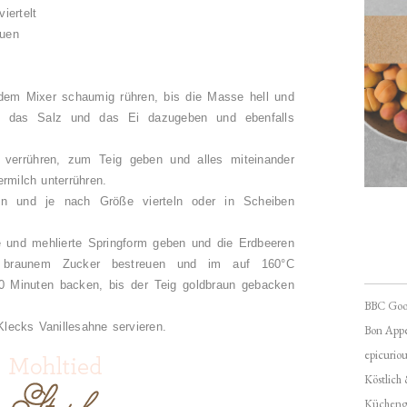
iertelt
euen
dem Mixer schaumig rühren, bis die Masse hell und
akt, das Salz und das Ei dazugeben und ebenfalls
verrühren, zum Teig geben und alles miteinander
ermilch unterrühren.
en und je nach Größe vierteln oder in Scheiben
e und mehlierte Springform geben und die Erdbeeren
as braunem Zucker bestreuen und im auf 160°C
0 Minuten backen, bis der Teig goldbraun gebacken
BBC Goo
lecks Vanillesahne servieren.
Bon Appé
epicuriou
Köstlich
Kücheng