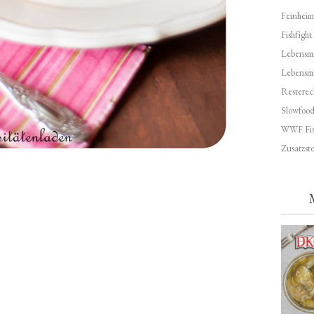
Feinheim
Fishfight
Lebensmit
Lebensm
Resterec
Slowfoo
WWF Fis
Zusatzsto