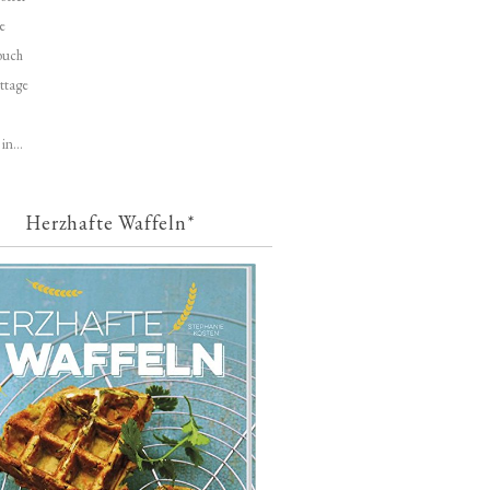
e
buch
ttage
in...
Herzhafte Waffeln*