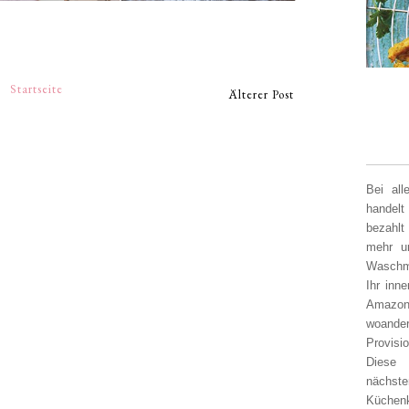
Startseite
Älterer Post
Bei al
handelt
bezahlt
mehr un
Waschm
Ihr inn
Amazon
woander
Provisi
Diese 
nächst
Küchen