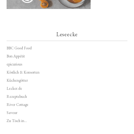
Leseecke
BBC Good Food
Bon Appétit
epicurious
Köstlich & Konsorten
Küchengötter
Lecker.de
Rezeptebuch
River Cottage
Saveur
Zu Tisch in...