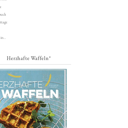
e
buch
ttage
in...
Herzhafte Waffeln*