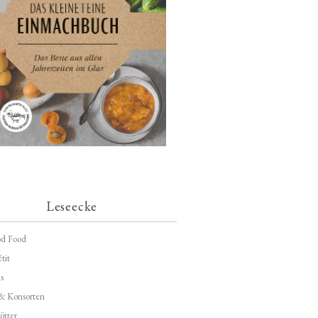
Leseecke
d Food
tit
s
 & Konsorten
ötter