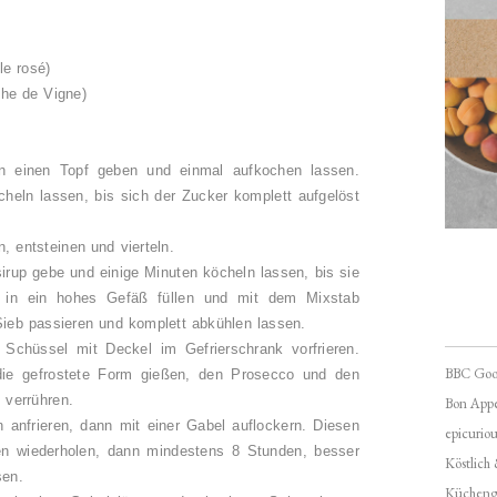
le rosé)
che de Vigne)
 einen Topf geben und einmal aufkochen lassen.
heln lassen, bis sich der Zucker komplett aufgelöst
, entsteinen und vierteln.
irup gebe und einige Minuten köcheln lassen, bis sie
d in ein hohes Gefäß füllen und mit dem Mixstab
Sieb passieren und komplett abkühlen lassen.
 Schüssel mit Deckel im Gefrierschrank vorfrieren.
BBC Goo
 die gefrostete Form gießen, den Prosecco und den
 verrühren.
Bon Appé
 anfrieren, dann mit einer Gabel auflockern. Diesen
epicuriou
en wiederholen, dann mindestens 8 Stunden, besser
Köstlich
sen.
Kücheng