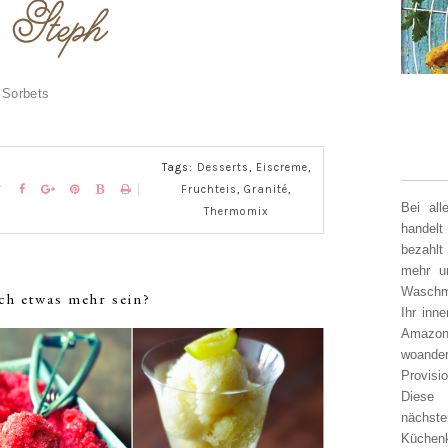
 Sorbets
Tags:
Desserts
,
Eiscreme
,
Fruchteis
,
Granité
,
Bei al
Thermomix
handelt
bezahlt
mehr un
Waschm
ch etwas mehr sein?
Ihr inn
Amazon
woander
Provisi
Diese 
nächst
Küchen