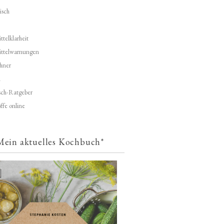
isch
telklarheit
ittelwarnungen
hner
d
ch-Ratgeber
ffe online
Mein aktuelles Kochbuch*