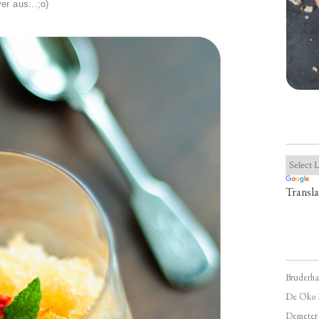
er aus...;o)
Transla
Bruderha
De Öko 
Demeter