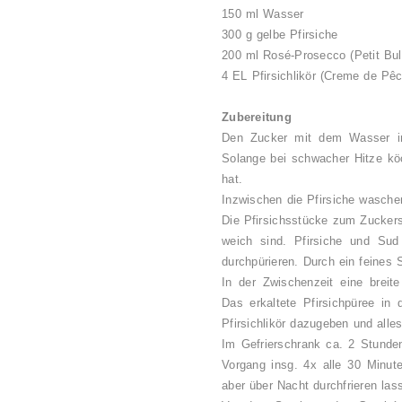
150 ml Wasser
300 g gelbe Pfirsiche
200 ml Rosé-Prosecco (Petit Bul
4 EL Pfirsichlikör (Creme de Pê
Zubereitung
Den Zucker mit dem Wasser in
Solange bei schwacher Hitze köc
hat.
Inzwischen die Pfirsiche waschen
Die Pfirsichsstücke zum Zuckers
weich sind. Pfirsiche und Su
durchpürieren. Durch ein feines 
In der Zwischenzeit eine breite
Das erkaltete Pfirsichpüree in
Pfirsichlikör dazugeben und alles
Im Gefrierschrank ca. 2 Stunden
Vorgang insg. 4x alle 30 Minut
aber über Nacht durchfrieren las