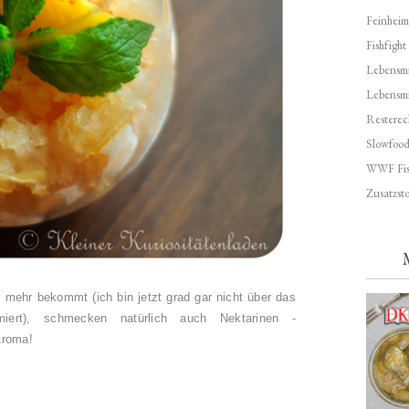
Feinheim
Fishfight
Lebensmit
Lebensm
Resterec
Slowfoo
WWF Fis
Zusatzsto
he mehr bekommt (ich bin jetzt grad gar nicht über das
ormiert), schmecken natürlich auch Nektarinen -
Aroma!