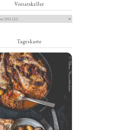
Vorratskeller
Tageskarte
Geschmorte Hähnchenschenkel auf
Paprikakraut und kleinen Kartoffeln