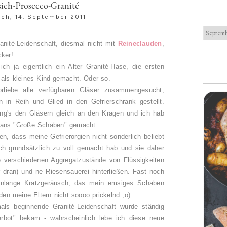
sich-Prosecco-Granité
ch, 14. September 2011
anité-Leidenschaft, diesmal nicht mit
Reineclauden
,
cker!
h ja eigentlich ein Alter Granité-Hase, die ersten
s als kleines Kind gemacht. Oder so.
liebe alle verfügbaren Gläser zusammengesucht,
n in Reih und Glied in den Gefrierschrank gestellt.
ing's den Gläsern gleich an den Kragen und ich hab
t ans "Große Schaben" gemacht.
len, dass meine Gefrierorgien nicht sonderlich beliebt
ich grundsätzlich zu voll gemacht hab und sie daher
ie verschiedenen Aggregatzustände von Flüssigkeiten
 dran) und ne Riesensauerei hinterließen. Fast noch
enlange Kratzgeräusch, das mein emsiges Schaben
den meine Eltern nicht soooo prickelnd ;o)
ls beginnende Granité-Leidenschaft wurde ständig
Verbot" bekam - wahrscheinlich lebe ich diese neue