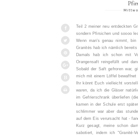
Pfir
Mittwo
Teil 2 meiner neu entdeckten Gr
sondern Pfirsichen und soooo le
Wenn man's genau nimmt, bin ic
Granités hab ich nämlich bereit
Damals hab ich schon mit Vor
Orangensaft reingefüllt und dan
Sobald der Saft gefroren war, g
mich mit einem Löffel bewaffne
Ihr könnt Euch vielleicht vorstel
waren, da ich die Gläser natürl
im Gefrierschrank überliefen (d
kamen in der Schule erst später
schlimmer war aber das stund
auf dem Eis verursacht hat - fan
Kurz gesagt, meine schon dama
sabotiert, indem ich "Granité-