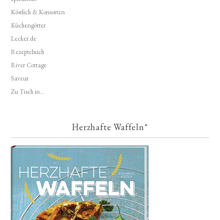
Köstlich & Konsorten
Küchengötter
Lecker.de
Rezeptebuch
River Cottage
Saveur
Zu Tisch in...
Herzhafte Waffeln*