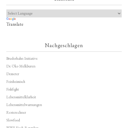
Translate
Nachgeschlagen
Bruderhahn Initiative
De Öko Melkburen
Demeter
Feinheimisch
Fishfight
Lebensmittelklarheit
Lebensmittelwarnungen
Resterechner
Slowfood
WWF Fisch-Ratgeber