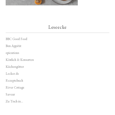
Leseecke
BBC Good Food
Bon Appétit
epicurious
Köstlich & Konsorten
Küchengötter
Lecker.de
Rezeptebuch
River Cottage
Saveur
Zu Tisch in...