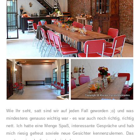
Wie Ihr seht, satt sind wir auf jeden Fall geworden ;o) und was
mindestens genauso wichtig war - es war auch noch richtig, richtig
nett. Ich hatte eine Menge Spaß, interessante Gespräche und hab
mich riesig gefreut soviele neue Gesichter kennenzulernen. Das