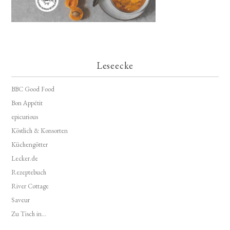
Leseecke
BBC Good Food
Bon Appétit
epicurious
Köstlich & Konsorten
Küchengötter
Lecker.de
Rezeptebuch
River Cottage
Saveur
Zu Tisch in...