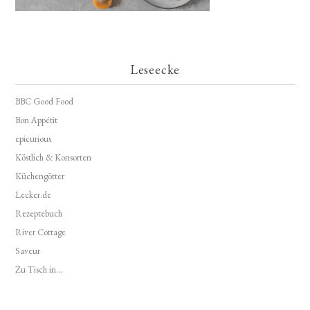
Leseecke
BBC Good Food
Bon Appétit
epicurious
Köstlich & Konsorten
Küchengötter
Lecker.de
Rezeptebuch
River Cottage
Saveur
Zu Tisch in...