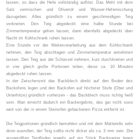
lassen, so dass die Hefe vollständig auflöst.
Das Mehl mit dem
Salz vermischen und Olivenöl und Wasser-Hefemischung
dazugeben. Alles
gründlich zu einem geschmeidigen Teig
verkneten.
Den Teig abgedeckt eine halbe Stunde bei
Zimmertemperatur gehen lassen, dann ebenfalls abgedeckt über
Nacht im Kühlschrank ruhen lassen.
Eine Stunde vor der Weiterverarbeitung aus dem Kühlschrank
nehmen, den Teig abschlagen und Zimmertemperatur annehmen
lassen.
Den Teig aus der Schüssel nehmen, kurz durchkneten und
in vier gleich große Portionen teilen, diese ca. 10 Minuten
abgedeckt ruhen lassen.
In der Zwischenzeit
das Backblech direkt auf den Boden des
Backofens legen und den Backofen auf höchster Stufe (Ober und
Unterhitze) gründlich vorheizen - das Backblech muss richtig heiß
sein.
Man erreicht dadurch ein Backergebnis, das gar nicht sooo
weit von der in einem Steinofen gebackenen Pizza entfernt ist.
Die Teigportionen gründlich bemehlen und mit dem Matterello sehr
dünn ausrollen, der Teig sollte nicht dicker als ca. 3 mm sein. Die
ausgerollten Teigfladen jeweils auf ein Stück Backpapier legen