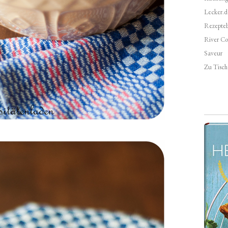
Lecker.d
Rezepte
River Co
Saveur
Zu Tisch 