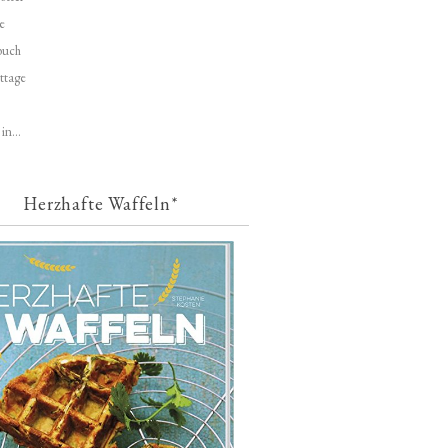
e
buch
ttage
in...
Herzhafte Waffeln*