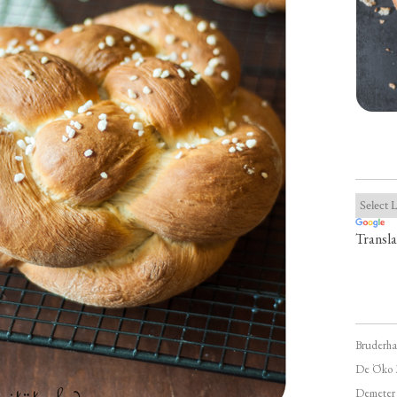
Transla
Bruderha
De Öko 
Demeter