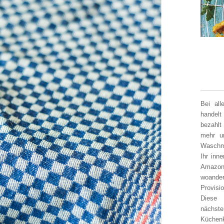
Bei al
handelt
bezahlt
mehr un
Waschm
Ihr inn
Amazon
woander
Provisi
Diese 
nächst
Küchen