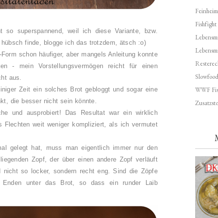
Feinheim
Fishfight
cht so superspannend, weil ich diese Variante, bzw.
Lebensmit
hübsch finde, blogge ich das trotzdem, ätsch :o)
Lebensm
Form schon häufiger, aber mangels Anleitung konnte
Resterec
ken - mein Vorstellungsvermögen reicht für einen
Slowfoo
cht aus.
WWF Fis
iniger Zeit ein solches Brot gebloggt und sogar eine
kt, die besser nicht sein könnte.
Zusatzsto
he und ausprobiert! Das Resultat war ein wirklich
Flechten weit weniger kompliziert, als ich vermutet
l gelegt hat, muss man eigentlich immer nur den
iegenden Zopf, der über einen andere Zopf verläuft
nicht so locker, sondern recht eng. Sind die Zöpfe
e Enden unter das Brot, so dass ein runder Laib