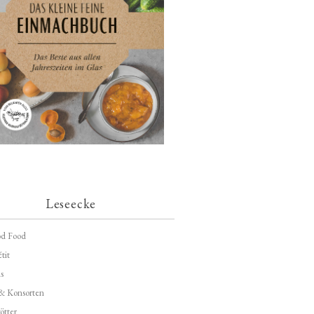
Leseecke
d Food
tit
s
 & Konsorten
ötter