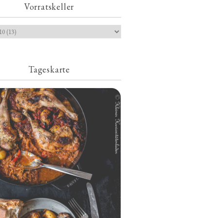
Vorratskeller
Tageskarte
Geschmorte Hähnchenschenkel auf
Paprikakraut und kleinen Kartoffeln