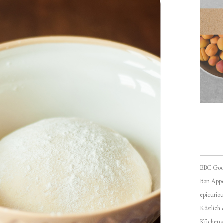
BBC Goo
Bon Appé
epicuriou
Köstlich
Kücheng