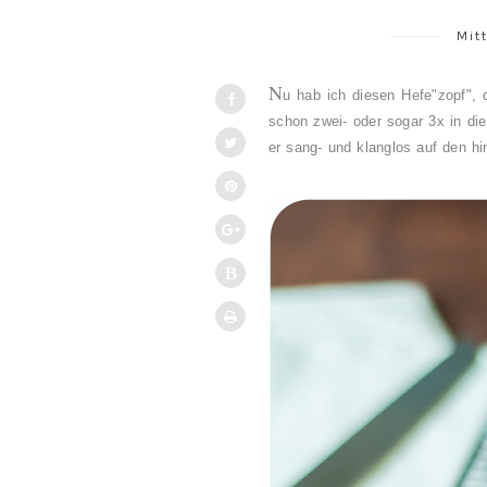
Mit
N
u hab ich diesen Hefe"zopf", de
schon zwei- oder sogar 3x in di
er sang- und klanglos auf den hi