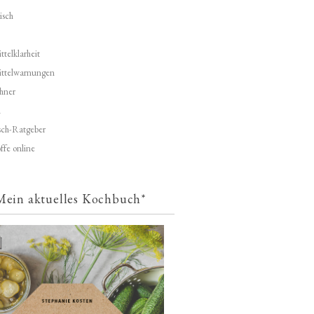
isch
telklarheit
ittelwarnungen
hner
d
ch-Ratgeber
ffe online
Mein aktuelles Kochbuch*