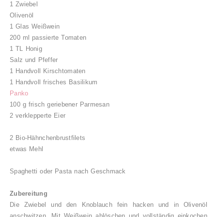
1 Zwiebel
Olivenöl
1 Glas Weißwein
200 ml passierte Tomaten
1 TL Honig
Salz und Pfeffer
1 Handvoll Kirschtomaten
1 Handvoll frisches Basilikum
Panko
100 g frisch geriebener Parmesan
2 verklepperte Eier
2 Bio-Hähnchenbrustfilets
etwas Mehl
Spaghetti oder Pasta nach Geschmack
Zubereitung
Die Zwiebel und den Knoblauch fein hacken und in Olivenöl
anschwitzen. Mit Weißwein ablöschen und vollständig einkochen