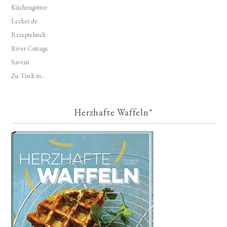
Küchengötter
Lecker.de
Rezeptebuch
River Cottage
Saveur
Zu Tisch in...
Herzhafte Waffeln*