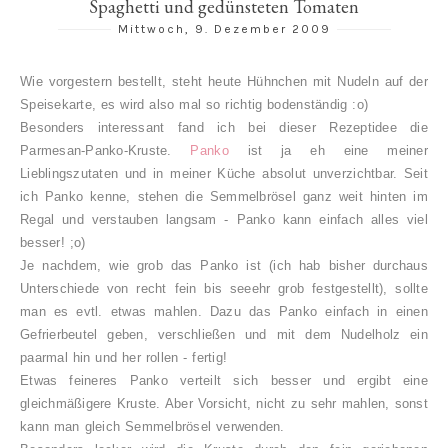
Spaghetti und gedünsteten Tomaten
Mittwoch, 9. Dezember 2009
Wie vorgestern bestellt, steht heute Hühnchen mit Nudeln auf der
Speisekarte, es wird also mal so richtig bodenständig :o)
Besonders interessant fand ich bei dieser Rezeptidee die
Parmesan-Panko-Kruste.
Panko
ist ja eh eine meiner
Lieblingszutaten und in meiner Küche absolut unverzichtbar. Seit
ich Panko kenne, stehen die Semmelbrösel ganz weit hinten im
Regal und verstauben langsam - Panko kann einfach alles viel
besser! ;o)
Je nachdem, wie grob das Panko ist (ich hab bisher durchaus
Unterschiede von recht fein bis seeehr grob festgestellt), sollte
man es evtl. etwas mahlen. Dazu das Panko einfach in einen
Gefrierbeutel geben, verschließen und mit dem Nudelholz ein
paarmal hin und her rollen - fertig!
Etwas feineres Panko verteilt sich besser und ergibt eine
gleichmäßigere Kruste. Aber Vorsicht, nicht zu sehr mahlen, sonst
kann man gleich Semmelbrösel verwenden.