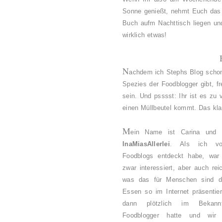
Sonne genießt, nehmt Euch das 
Buch aufm Nachttisch liegen und
wirklich etwas!
N
achdem ich Stephs Blog schon 
Spezies der Foodblogger gibt, f
sein. Und psssst: Ihr ist es zu
einen Müllbeutel kommt. Das klap
M
ein Name ist Carina und 
InaMiasAllerlei
. Als ich vo
Foodblogs entdeckt habe, war
zwar interessiert, aber auch rei
was das für Menschen sind di
Essen so im Internet präsentie
dann plötzlich im Bekannt
Foodblogger hatte und wir