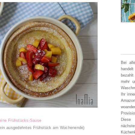
Bei al
handelt
bezahlt
mehr un
Waschm
Ihr inn
Amazon
woander
Provisi
Diese 
ine Frühstücks-Sause
nächst
r ein ausgedehntes Frühstück am Wochenende
)
Küchen