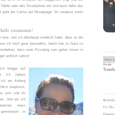
Tablet oder das Smartphone mit und lasst dafür das
 geht bei Carina auf Rezeptjagd. Ihr verpasst sonst
Hallo zusammen!
lese, seit ich überhaupt entdeckt habe, dass es die
reue ich mich ganz besonders, heute hier zu Gast zu
 verdanken, dass mein Pizzateig zum gehen immer in
pt wirklich spitze!
Transla
ich blogge auf
r 2,5 Jahren
 ich am Anfang
chlich skeptisch,
e sich und ihr
ren. Und als ich
Bruderha
enkreis einen
De Öko 
 gemeinsam in
Demeter