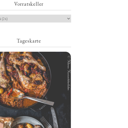
Vorratskeller
Tageskarte
Geschmorte Hähnchenschenkel auf
Paprikakraut und kleinen Kartoffeln