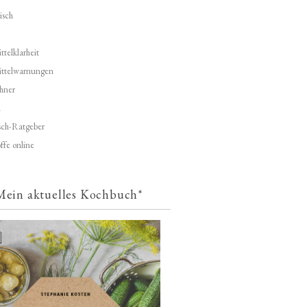
isch
telklarheit
ittelwarnungen
hner
d
ch-Ratgeber
ffe online
Mein aktuelles Kochbuch*