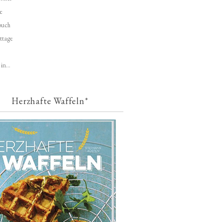
e
buch
ttage
in...
Herzhafte Waffeln*