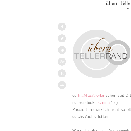
übern Telle
Fr
es
InaMiasAllerlei
schon seit 2 1
nur versteckt,
Carina
? ;o)
Passiert mir wirklich nicht so o
durchs Archiv futtern.
Wenn Ihr also am Wochenende 