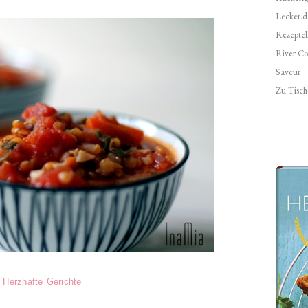
Lecker.d
Rezepte
River Co
Saveur
Zu Tisch 
Herzhafte Gerichte