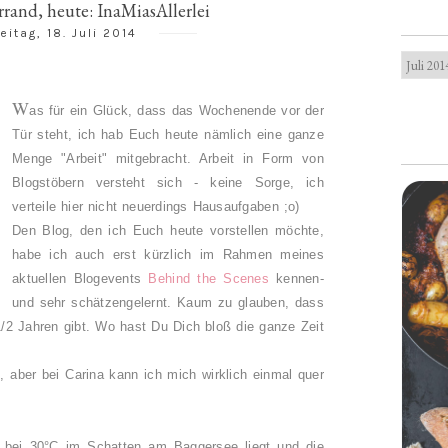
rrand, heute: InaMiasAllerlei
eitag, 18. Juli 2014
W
as für ein Glück, dass das Wochenende vor der
Tür steht, ich hab Euch heute nämlich eine ganze
Menge "Arbeit" mitgebracht. Arbeit in Form von
Blogstöbern versteht sich - keine Sorge, ich
verteile hier nicht neuerdings Hausaufgaben ;o)
Den Blog, den ich Euch heute vorstellen möchte,
habe ich auch erst kürzlich im Rahmen meines
aktuellen Blogevents
Behind the Scenes
kennen-
und sehr schätzengelernt. Kaum zu glauben, dass
/2 Jahren gibt. Wo hast Du Dich bloß die ganze Zeit
ft, aber bei Carina kann ich mich wirklich einmal quer
bei 30°C im Schatten am Baggersee liegt und die