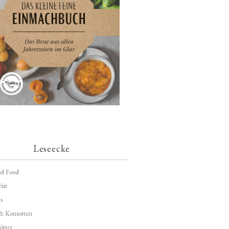
Leseecke
d Food
tit
s
 & Konsorten
ötter