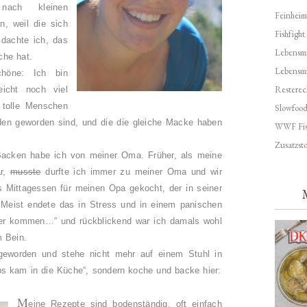
 nach kleinen
Feinheim
, weil die sich
Fishfight
dachte ich, das
Lebensmit
che hat.
Lebensm
höne: Ich bin
Resterec
eicht noch viel
 tolle Menschen
Slowfoo
den geworden sind, und die die gleiche Macke haben
WWF Fis
Zusatzsto
cken habe ich von meiner Oma. Früher, als meine
ar,
musste
durfte ich immer zu meiner Oma und wir
Mittagessen für meinen Opa gekocht, der in seiner
Meist endete das in Stress und in einem panischen
r kommen…“ und rückblickend war ich damals wohl
m Bein.
 geworden und stehe nicht mehr auf einem Stuhl in
 kam in die Küche“, sondern koche und backe hier:
M
eine Rezepte sind bodenständig, oft einfach