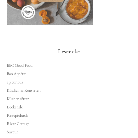
Leseecke
BBC Good Food
Bon Appétit
epicurious
Köstlich & Konsorten
Küchengötter
Lecker.de
Rezeptebuch
River Cottage
Saveur