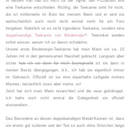
In diesem Fall hab ich mich für die Tajine, den Pizzastein und
eine Teekanne entschieden. Richtig, die Teekanne seht Ihr nicht,
die ist mittlerweile im Büro bei meinem Mann und er wird sie
wahrscheinlich auch noch nicht einmal mehr für ein Foto
hergeben. Natürlich ist es nicht irgendeine Teekanne, sondern eine
doppelwandige Teekanne von Bredemeijer
*. Teetrinker werden
sofort wissen, warum ich so davon schwärme.
Unsere erste Bredemeijer-Teekanne hat mein Mann vor ca. 15
Jahren mit in den gemeinsamen Haushalt gebracht. Langsam aber
sicher
hab ich sie dann für mich beansprucht
ist sie dann in
meinen Besitz übergegangen, d.h., ich hab sie eigentlich immer
im Gebrauch. Offiziell ist sie eine dauerhafte Leihgabe meines
Mannes, tatsächlich isses aber meine, so!
Jetzt hat sich mein Mann revanchiert und
die neue gekidnappt.
Ich hatte noch nicht einmal die Gelegenheit sie offiziell
einzuweihen...
Das Besondere an diesen doppelwandigen Metall-Kannen ist, dass
sie enorm gut isolieren und der Tee so auch ohne Stövchen lange