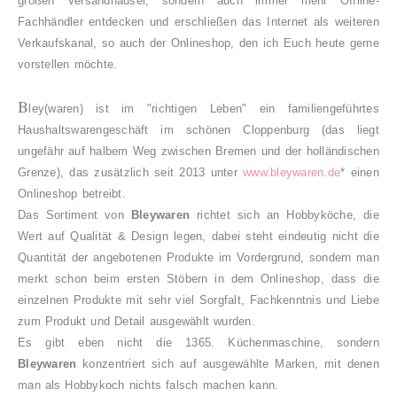
großen Versandhäuser, sondern auch immer mehr Offline-
Fachhändler entdecken und erschließen das Internet als weiteren
Verkaufskanal, so auch der Onlineshop, den ich Euch heute gerne
vorstellen möchte.
B
ley(waren) ist im "richtigen Leben" ein familiengeführtes
Haushaltswarengeschäft im schönen Cloppenburg (das liegt
ungefähr auf halbem Weg zwischen Bremen und der holländischen
Grenze), das zusätzlich seit 2013 unter
www.bleywaren.de
* einen
Onlineshop betreibt.
Das Sortiment von
Bleywaren
richtet sich an Hobbyköche, die
Wert auf Qualität & Design legen, dabei steht eindeutig nicht die
Quantität der angebotenen Produkte im Vordergrund, sondern man
merkt schon beim ersten Stöbern in dem Onlineshop, dass die
einzelnen Produkte mit sehr viel Sorgfalt, Fachkenntnis und Liebe
zum Produkt und Detail ausgewählt wurden.
Es gibt eben nicht die 1365. Küchenmaschine, sondern
Bleywaren
konzentriert sich auf ausgewählte Marken, mit denen
man als Hobbykoch nichts falsch machen kann.