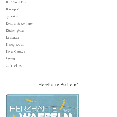
BBC Good Food
Bon Appétit
epicurious
Köstlich & Konsorten
Küchengötter
Lecker.de
Rezeptebuch
River Cottage
Saveur
Zu Tisch in...
Herzhafte Waffeln*