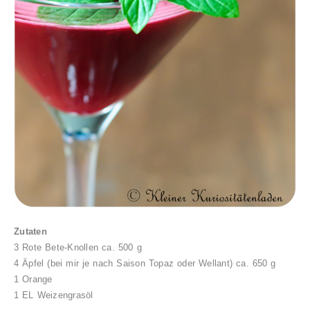
Zutaten
3 Rote Bete-Knollen ca. 500 g
4 Äpfel (bei mir je nach Saison Topaz oder Wellant) ca. 650 g
1 Orange
1 EL Weizengrasöl