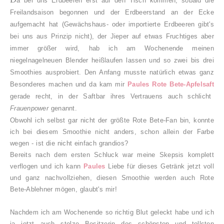
a bei uns Erdbeeren erst auf den Tisch kommen, sobald die
Freilandsaison begonnen und der Erdbeerstand an der Ecke
aufgemacht hat (Gewächshaus- oder importierte Erdbeeren gibt's
bei uns aus Prinzip nicht), der Jieper auf etwas Fruchtiges aber
immer größer wird, hab ich am Wochenende meinen
niegelnagelneuen Blender heißlaufen lassen und so zwei bis drei
Smoothies ausprobiert. Den Anfang musste natürlich etwas ganz
Besonderes machen und da kam mir
Paules Rote Bete-Apfelsaft
gerade recht, in der Saftbar ihres Vertrauens auch schlicht
Frauenpower
genannt.
Obwohl ich selbst gar nicht der größte Rote Bete-Fan bin, konnte
ich bei diesem Smoothie nicht anders, schon allein der Farbe
wegen - ist die nicht einfach grandios?
Bereits nach dem ersten Schluck war meine Skepsis komplett
verflogen und ich kann
Paules
Liebe für dieses Getränk jetzt voll
und ganz nachvollziehen, diesen Smoothie werden auch Rote
Bete-Ablehner mögen, glaubt's mir!
Nachdem ich am Wochenende so richtig Blut geleckt habe und ich
ja jetzt auch stolze Besitzerin des schönsten und tollsten