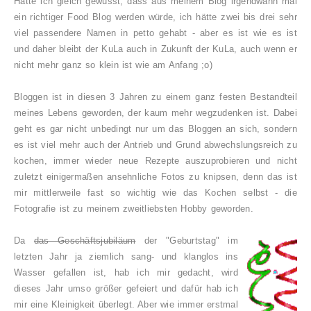
Hätte ich gleich gewusst, dass aus meinem Blog irgendwann mal
ein richtiger Food Blog werden würde, ich hätte zwei bis drei sehr
viel passendere Namen in petto gehabt - aber es ist wie es ist
und daher bleibt der KuLa auch in Zukunft der KuLa, auch wenn er
nicht mehr ganz so klein ist wie am Anfang ;o)
Bloggen ist in diesen 3 Jahren zu einem ganz festen Bestandteil
meines Lebens geworden, der kaum mehr wegzudenken ist. Dabei
geht es gar nicht unbedingt nur um das Bloggen an sich, sondern
es ist viel mehr auch der Antrieb und Grund abwechslungsreich zu
kochen, immer wieder neue Rezepte auszuprobieren und nicht
zuletzt einigermaßen ansehnliche Fotos zu knipsen, denn das ist
mir mittlerweile fast so wichtig wie das Kochen selbst - die
Fotografie ist zu meinem zweitliebsten Hobby geworden.
Da
das Geschäftsjubiläum
der "Geburtstag" im
letzten Jahr ja ziemlich sang- und klanglos ins
Wasser gefallen ist, hab ich mir gedacht, wird
dieses Jahr umso größer gefeiert und dafür hab ich
mir eine Kleinigkeit überlegt. Aber wie immer erstmal