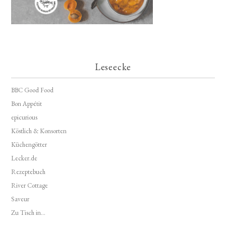
Leseecke
BBC Good Food
Bon Appétit
epicurious
Köstlich & Konsorten
Küchengötter
Lecker.de
Rezeptebuch
River Cottage
Saveur
Zu Tisch in...