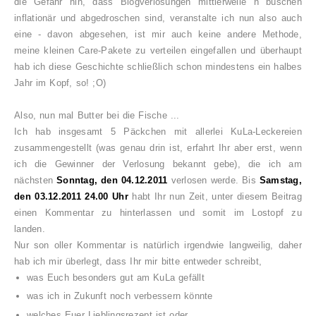
die Gefahr hin, dass Blogverlosungen mittlerweile n büschen
inflationär und abgedroschen sind, veranstalte ich nun also auch
eine - davon abgesehen, ist mir auch keine andere Methode,
meine kleinen Care-Pakete zu verteilen eingefallen und überhaupt
hab ich diese Geschichte schließlich schon mindestens ein halbes
Jahr im Kopf, so! ;O)
Also, nun mal Butter bei die Fische ...
Ich hab insgesamt 5 Päckchen mit allerlei KuLa-Leckereien
zusammengestellt (was genau drin ist, erfahrt Ihr aber erst, wenn
ich die Gewinner der Verlosung bekannt gebe), die ich am
nächsten
Sonntag, den 04.12.2011
verlosen werde. Bis
Samstag,
den 03.12.2011 24.00 Uhr
habt Ihr nun Zeit, unter diesem Beitrag
einen Kommentar zu hinterlassen und somit im Lostopf zu
landen.
Nur son oller Kommentar is natürlich irgendwie langweilig, daher
hab ich mir überlegt, dass Ihr mir bitte entweder schreibt,
was Euch besonders gut am KuLa gefällt
was ich in Zukunft noch verbessern könnte
welches Euer Lieblingsrezept ist oder