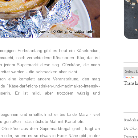
rgigen Herbstanfang gibt es heut ein Käsefondue,
raucht, noch verschiedene Käsesorten. Klar, das ist
 in jedem Supermarkt diese sog. Ofenkäse, die nach
reitet werden - die schmecken aber nicht.
hon eine komplett andere Veranstaltung, den mag
Transla
e "Käse-darf-nicht-stinken-und-maximal-so-intensiv-
Esserin. Er ist mild, aber trotzdem würzig und
begonnen und erhältlich ist er bis Ende März - viel
Bruderha
u genießen - das nächste Mal mit Kartoffeln.
De Öko 
Ofenkäse aus dem Supermarktregal greift, fragt an
 oder, sofern es so etwas in Eurer Nähe gibt, in der
Demeter