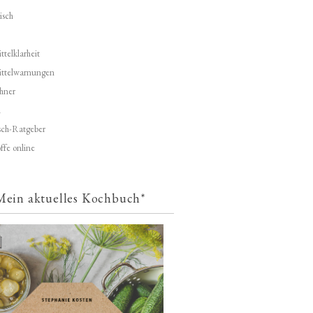
isch
telklarheit
ittelwarnungen
hner
d
ch-Ratgeber
ffe online
Mein aktuelles Kochbuch*