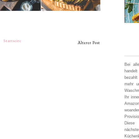
Startseite
Älterer Post
Bei al
handelt
bezahlt
mehr un
Waschm
Ihr inn
Amazon
woander
Provisi
Diese 
nächst
Küchen