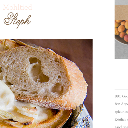
BBC Goo
Bon Appé
epicuriou
Köstlich
Kücheng