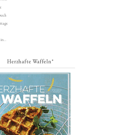
e
buch
ttage
in...
Herzhafte Waffeln*