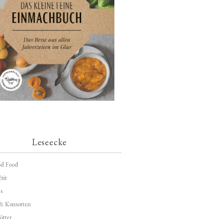
Leseecke
d Food
tit
s
 & Konsorten
ötter