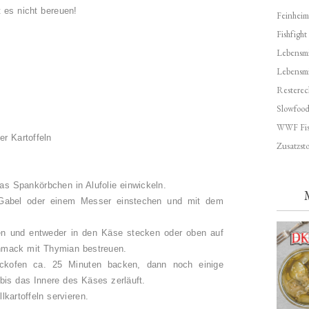
 es nicht bereuen!
Feinheim
Fishfight
Lebensmit
Lebensm
Resterec
Slowfoo
WWF Fis
r Kartoffeln
Zusatzsto
as Spankörbchen in Alufolie einwickeln.
Gabel oder einem Messer einstechen und mit dem
en und entweder in den Käse stecken oder oben auf
hmack mit Thymian bestreuen.
ckofen ca. 25 Minuten backen, dann noch einige
 bis das Innere des Käses zerläuft.
kartoffeln servieren.