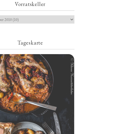
Vorratskeller
Tageskarte
Geschmorte Hähnchenschenkel auf
Paprikakraut und kleinen Kartoffeln