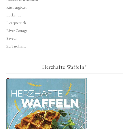
Küchengötter
Lecker.de
Rezeptebuch
River Cottage
Saveur
Zu Tisch in...
Herzhafte Waffeln*