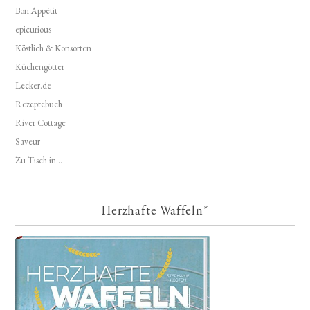
Bon Appétit
epicurious
Köstlich & Konsorten
Küchengötter
Lecker.de
Rezeptebuch
River Cottage
Saveur
Zu Tisch in...
Herzhafte Waffeln*