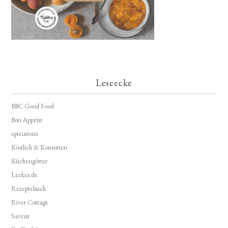
Leseecke
BBC Good Food
Bon Appétit
epicurious
Köstlich & Konsorten
Küchengötter
Lecker.de
Rezeptebuch
River Cottage
Saveur