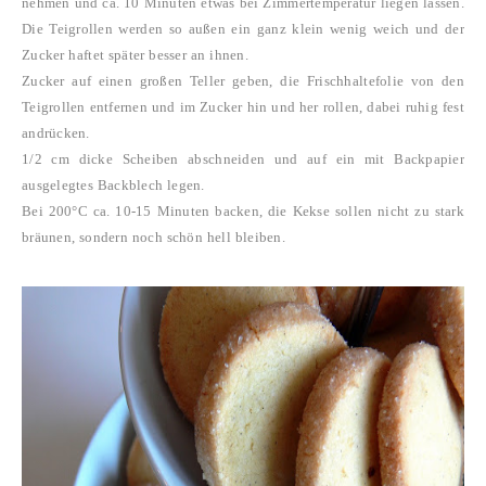
nehmen und ca. 10 Minuten etwas bei Zimmertemperatur liegen lassen.
Die Teigrollen werden so außen ein ganz klein wenig weich und der
Zucker haftet später besser an ihnen.
Zucker auf einen großen Teller geben, die Frischhaltefolie von den
Teigrollen entfernen und im Zucker hin und her rollen, dabei ruhig fest
andrücken.
1/2 cm dicke Scheiben abschneiden und auf ein mit Backpapier
ausgelegtes Backblech legen.
Bei 200°C ca. 10-15 Minuten backen, die Kekse sollen nicht zu stark
bräunen, sondern noch schön hell bleiben.