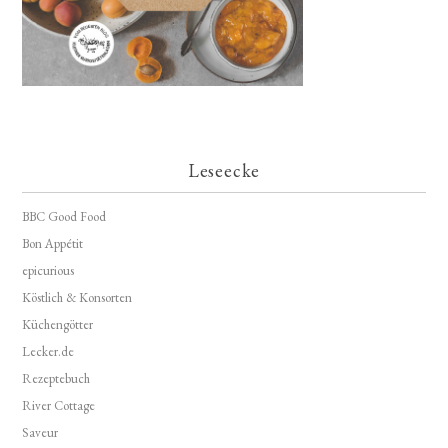
Leseecke
BBC Good Food
Bon Appétit
epicurious
Köstlich & Konsorten
Küchengötter
Lecker.de
Rezeptebuch
River Cottage
Saveur