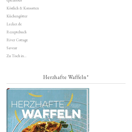
epicurious
Köstlich & Konsorten
Küchengötter
Lecker.de
Rezeptebuch
River Cottage
Saveur
Zu Tisch in...
Herzhafte Waffeln*