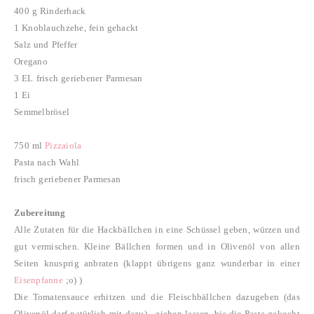
400 g Rinderhack
1 Knoblauchzehe, fein gehackt
Salz und Pfeffer
Oregano
3 EL frisch geriebener Parmesan
1 Ei
Semmelbrösel
750 ml
Pizzaiola
Pasta nach Wahl
frisch geriebener Parmesan
Zubereitung
Alle Zutaten für die Hackbällchen in eine Schüssel geben, würzen und
gut vermischen. Kleine Bällchen formen und in Olivenöl von allen
Seiten knusprig anbraten (klappt übrigens ganz wunderbar in einer
Eisenpfanne
;o) )
Die Tomatensauce erhitzen und die Fleischbällchen dazugeben (das
Olivenöl darf natürlich mit dazu) -
ziehen lassen, bis die Pasta gekocht