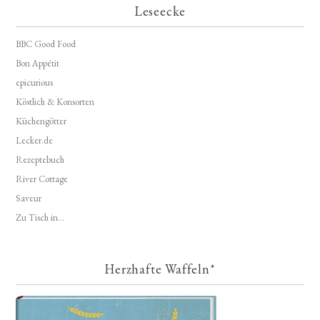
Leseecke
BBC Good Food
Bon Appétit
epicurious
Köstlich & Konsorten
Küchengötter
Lecker.de
Rezeptebuch
River Cottage
Saveur
Zu Tisch in...
Herzhafte Waffeln*