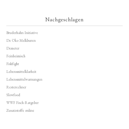
Nachgeschlagen
Bruderhahn Initiative
De Öko Melkburen
Demeter
Feinheimisch
Fishfight
Lebensmittelklarheit
Lebensmittelwarnungen
Resterechner
Slowfood
WWF Fisch-Ratgeber
Zusatzstoffe online