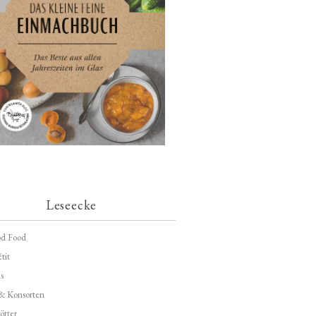
Leseecke
d Food
tit
s
 & Konsorten
ötter