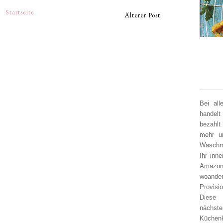
Startseite
Älterer Post
Bei al
handelt
bezahlt
mehr un
Waschm
Ihr inn
Amazon
woander
Provisi
Diese 
nächst
Küchen