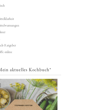
isch
telklarheit
ittelwarnungen
hner
d
ch-Ratgeber
ffe online
Mein aktuelles Kochbuch*