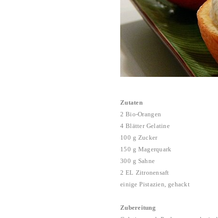
Zutaten
2 Bio-Orangen
4 Blätter Gelatine
100 g Zucker
150 g Magerquark
300 g Sahne
2 EL Zitronensaft
einige Pistazien, gehackt
Zubereitung