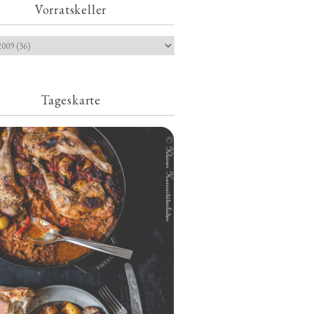
Vorratskeller
Tageskarte
Geschmorte Hähnchenschenkel auf
Paprikakraut und kleinen Kartoffeln