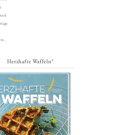
e
buch
ttage
in...
Herzhafte Waffeln*