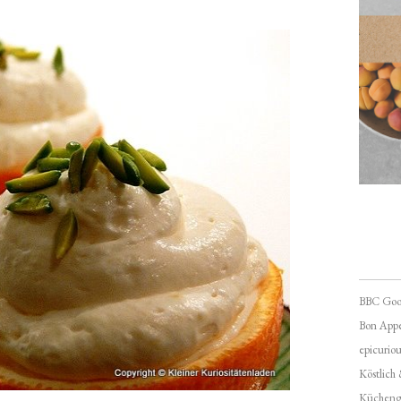
BBC Goo
Bon Appé
epicuriou
Köstlich
Kücheng