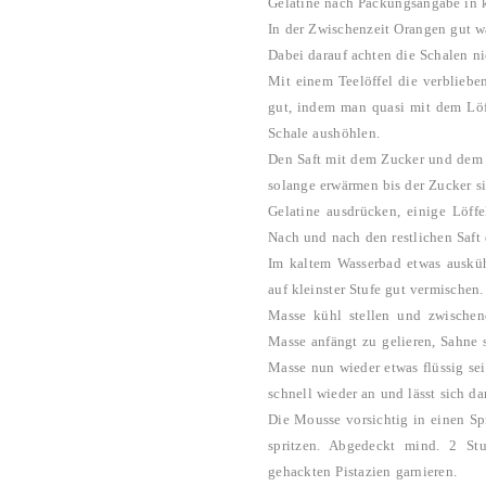
Gelatine nach Packungsangabe in 
In der Zwischenzeit Orangen gut w
Dabei darauf achten die Schalen n
Mit einem Teelöffel die verbliebe
gut, indem man quasi mit dem Löf
Schale aushöhlen.
Den Saft mit dem Zucker und dem Z
solange erwärmen bis der Zucker si
Gelatine ausdrücken, einige Löff
Nach und nach den restlichen Saft
Im kaltem Wasserbad etwas auskü
auf kleinster Stufe gut vermischen.
Masse kühl stellen und zwische
Masse anfängt zu gelieren, Sahne s
Masse nun wieder etwas flüssig sei
schnell wieder an und lässt sich da
Die Mousse vorsichtig in einen Spr
spritzen. Abgedeckt mind. 2 St
gehackten Pistazien garnieren.