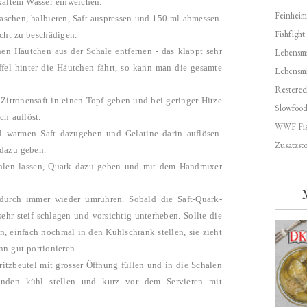
kaltem Wasser einweichen.
Feinheim
aschen, halbieren, Saft auspressen und 150 ml abmessen.
Fishfight
icht zu beschädigen.
nen Häutchen aus der Schale entfernen - das klappt sehr
Lebensmit
fel hinter die Häutchen fährt, so kann man die gesamte
Lebensm
Resterec
itronensaft in einen Topf geben und bei geringer Hitze
Slowfoo
ch auflöst.
WWF Fis
el warmen Saft dazugeben und Gelatine darin auflösen.
Zusatzsto
 dazu geben.
hlen lassen, Quark dazu geben und mit dem Handmixer
ndurch immer wieder umrühren.
Sobald die Saft-Quark-
ehr steif schlagen und vorsichtig unterheben. Sollte die
n, einfach nochmal in den Kühlschrank stellen, sie zieht
nn gut portionieren.
itzbeutel mit grosser Öffnung füllen und in die Schalen
unden kühl stellen und kurz vor dem Servieren mit