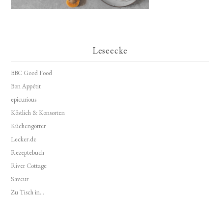
Leseecke
BBC Good Food
Bon Appétit
epicurious
Köstlich & Konsorten
Küchengötter
Lecker.de
Rezeptebuch
River Cottage
Saveur
Zu Tisch in...