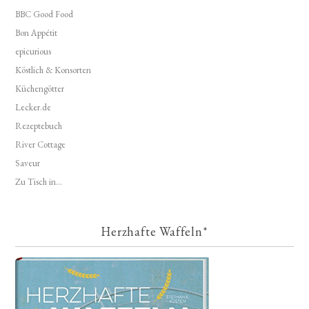
BBC Good Food
Bon Appétit
epicurious
Köstlich & Konsorten
Küchengötter
Lecker.de
Rezeptebuch
River Cottage
Saveur
Zu Tisch in...
Herzhafte Waffeln*