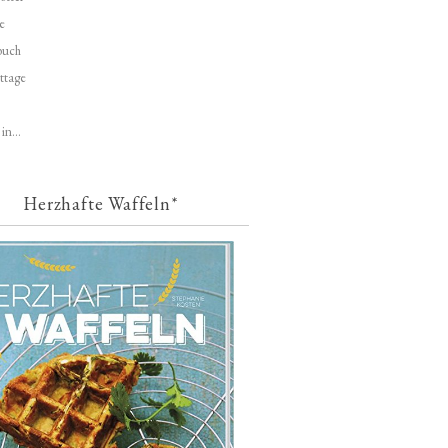
e
buch
ttage
in...
Herzhafte Waffeln*