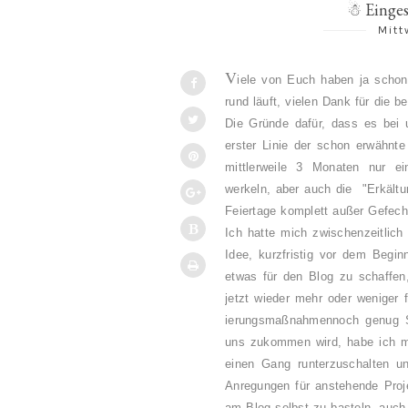
☃ Einges
Mitt
V
iele von Euch haben ja schon
rund läuft, vielen Dank für die 
Die Gründe dafür, dass es bei un
erster Linie der schon erwähnt
mittlerweile 3 Monaten nur e
werkeln, aber auch die "Erkältu
Feiertage komplett außer Gefech
Ich hatte mich zwischenzeitlich
Idee, kurzfristig vor dem Begi
etwas für den Blog zu schaffen,
jetzt wieder mehr oder weniger
ierungsmaßnahmennoch genug 
uns zukommen wird, habe ich mir
einen Gang runterzuschalten u
Anregungen für anstehende Pro
am Blog selbst zu basteln, auch d