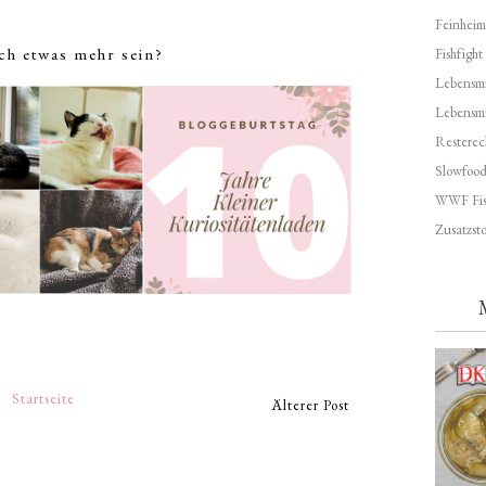
Feinheim
ch etwas mehr sein?
Fishfight
Lebensmit
Lebensm
Resterec
Slowfoo
WWF Fis
Zusatzsto
Startseite
Älterer Post