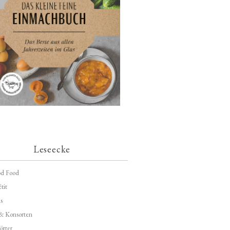
Leseecke
d Food
tit
s
 & Konsorten
ötter