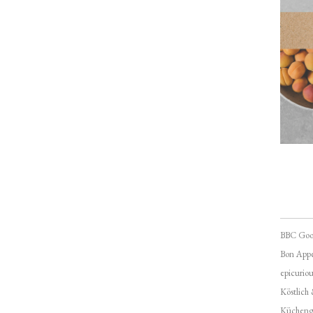
BBC Goo
Bon Appé
epicuriou
Köstlich
Kücheng