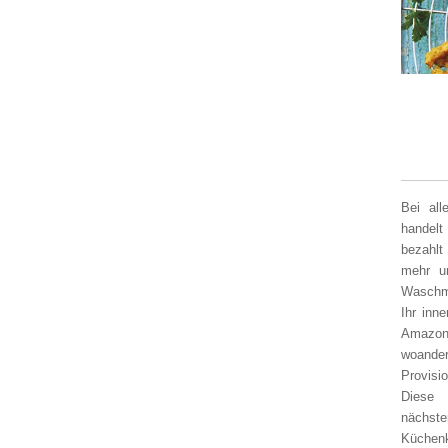
Bei al
handelt
bezahlt
mehr un
Waschm
Ihr inn
Amazon
woander
Provisi
Diese 
nächst
Küchen