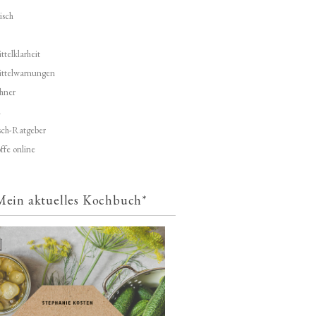
isch
telklarheit
ittelwarnungen
hner
d
ch-Ratgeber
ffe online
Mein aktuelles Kochbuch*