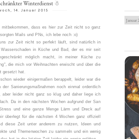
chränkter Winterdienst ☃
woch, 14. Januar 2015
 mitbekommen, dass es hier zur Zeit nicht so ganz
besorgten Mails und PNs, ich lebe noch :o)
s zur Zeit nicht so perfekt läuft, sind natürlich in
e Wasserschaden in Küche und Bad, der es mir seit
ingeschränkt möglich macht, in meiner Küche zu
ng"
,
die mich vor Weihnachten erwischt und über die
t gesetzt hat.
 schon wieder einigermaßen berappelt, leider war die
nn der Sanierungsmaßnahmen noch einmal ordentlich
 aber leider nicht ganz so klug und daher liege ich
 flach. Da in den nächsten Wochen aufgrund der San
Stress und eine ganze Menge Lärm und Dreck auf
 überlegt für die nächsten 4 Wochen ganz offiziell
nd diese Zeit unter anderem zu nutzen,
Ideen und
jekte und Themenwochen zu sammeln und ein wenig
as hat in der letzten Zeit leider ein wenig gelitten.