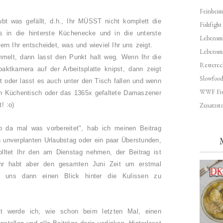
Feinheim
aubt was gefällt, d.h., Ihr MÜSST nicht komplett die
Fishfight
s in die hinterste Küchenecke und in die unterste
Lebensmit
rn Ihr entscheidet, was und wieviel Ihr uns zeigt.
Lebensm
melt, dann lasst den Punkt halt weg. Wenn Ihr die
Resterec
aktkamera auf der Arbeitsplatte knipst, dann zeigt
Slowfoo
t oder lasst es auch unter den Tisch fallen und wenn
WWF Fis
n Küchentisch oder das 1365x gefaltete Damaszener
Zusatzsto
! :o)
da mal was vorbereitet", hab ich meinen Beitrag
n unverplanten Urlaubstag oder ein paar Überstunden,
olltet Ihr den am Dienstag nehmen, der Beitrag ist
Ihr habt aber den gesamten Juni Zeit um erstmal
nd uns dann einen Blick hinter die Kulissen zu
t werde ich, wie schon beim letzten Mal, einen