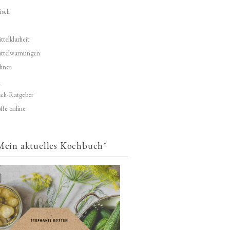
isch
telklarheit
ittelwarnungen
hner
d
ch-Ratgeber
ffe online
Mein aktuelles Kochbuch*