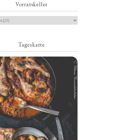
Vorratskeller
Tageskarte
Geschmorte Hähnchenschenkel auf
Paprikakraut und kleinen Kartoffeln