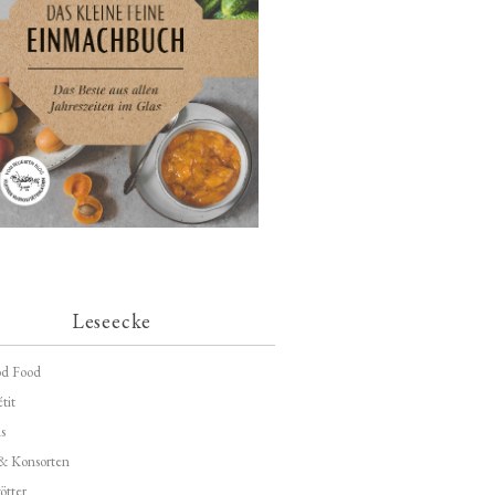
Leseecke
d Food
tit
s
 & Konsorten
ötter