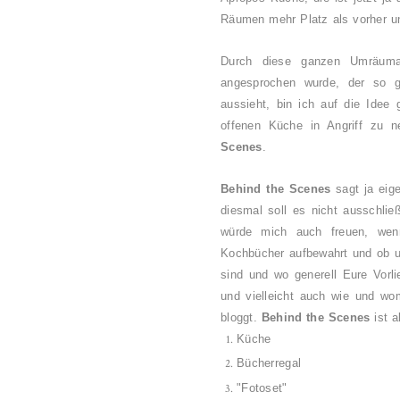
Räumen mehr Platz als vorher un
Durch diese ganzen Umräuma
angesprochen wurde, der so 
aussieht, bin ich auf die Ide
offenen Küche in Angriff zu 
Scenes
.
Behind the Scenes
sagt ja eige
diesmal soll es nicht ausschlie
würde mich auch freuen, wenn
Kochbücher aufbewahrt und ob un
sind und wo generell Eure Vorli
und vielleicht auch wie und womi
bloggt.
Behind the Scenes
ist 
Küche
Bücherregal
"Fotoset"