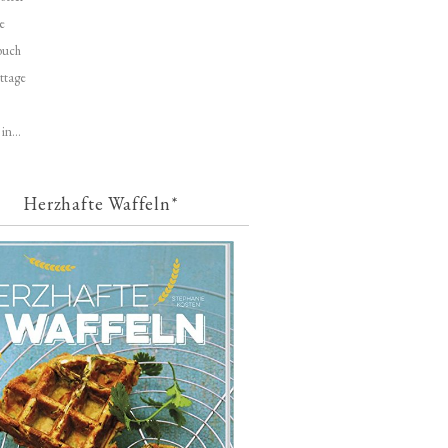
e
buch
ttage
in...
Herzhafte Waffeln*