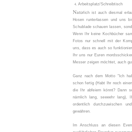
Arbeitsplatz/Schreibtisch
N
atürlich ist auch diesmal erl
Hosen runterlassen und uns bi
Schublade schauen lassen, sonde
Wenn Ihr keine Kochbücher sam
Fotos nur schnell mit der Komp
uns, dass es auch so funktionier
Ihr uns nur Euren mordsschicke
Messer zeigen möchtet, auch gut
Ganz nach dem Motto "Ich hab 
schon fertig (Habt Ihr noch eine
die Ihr abfeiern könnt? Dann s
nämlich lang, seeeehr lang), 
ordentlich durchzuwischen u
gewähren.
Im Anschluss an diesen Even