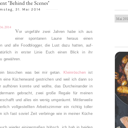
ent "Behind the Scenes"
mstag, 31. Mai 2014
V
or ungefähr zwei Jahren habe ich aus
einer spontanen Laune heraus einen
n und alle Foodblogger, die Lust dazu hatten, auf-
türlich in erster Linie Euch einen Blick in ihr
 zu gewähren.
 ein bisschen was bei mir getan.
Kleinröschen
ist
en eine Küchenwand gestrichen und weil ich dann so
r aufhören konnte und wollte, das Durcheinander in
dermann gebracht, zwei große Regale für meinen
schafft und alles ein wenig umgeräumt. Mittlerweile
lich vollgestellten Arbeitszimmer ein richtig toller
ich fast soviel Zeit verbringe wie in meiner Küche
 auch wieder einigermaßen hübsch, ich hab in beiden