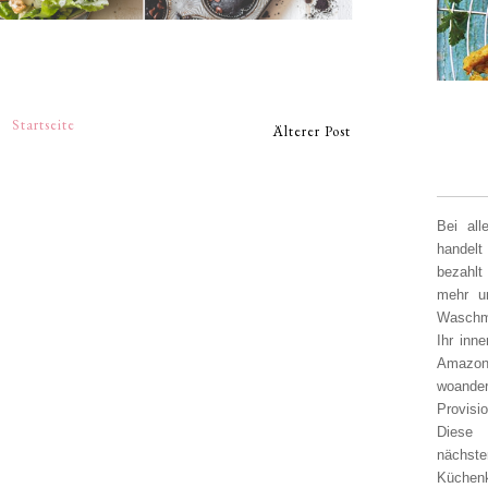
Startseite
Älterer Post
Bei al
handelt
bezahlt
mehr un
Waschm
Ihr inn
Amazon
woander
Provisi
Diese 
nächst
Küchen