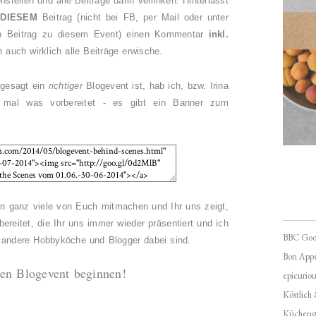
ellen und alle Beiträge darin verlinken. Hinterlasst
r
DIESEM
Beitrag (nicht bei FB, per Mail oder unter
n Beitrag zu diesem Event) einen Kommentar
inkl.
 auch wirklich alle Beiträge erwische.
 gesagt ein
richtiger
Blogevent ist, hab ich, bzw. Irina
 mal was vorbereitet - es gibt ein Banner zum
n ganz viele von Euch mitmachen und Ihr uns zeigt,
ereitet, die Ihr uns immer wieder präsentiert und ich
BBC Goo
r andere Hobbyköche und Blogger dabei sind.
Bon Appé
den Blogevent beginnen!
epicuriou
Köstlich
Kücheng