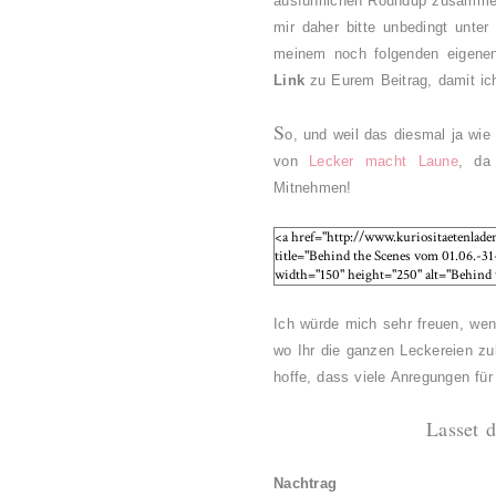
ausführlichen Roundup zusammenst
mir daher bitte unbedingt unte
meinem noch folgenden eigene
Link
zu Eurem Beitrag, damit ich
S
o, und weil das diesmal ja wie
von
Lecker macht Laune
, da
Mitnehmen!
Ich würde mich sehr freuen, wen
wo Ihr die ganzen Leckereien zub
hoffe, dass viele Anregungen fü
Lasset 
Nachtrag