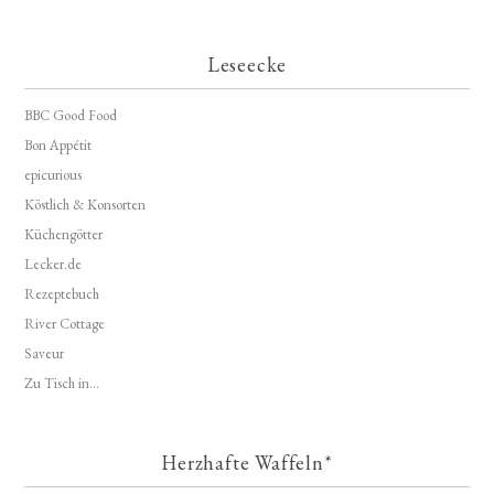
Leseecke
BBC Good Food
Bon Appétit
epicurious
Köstlich & Konsorten
Küchengötter
Lecker.de
Rezeptebuch
River Cottage
Saveur
Zu Tisch in...
Herzhafte Waffeln*