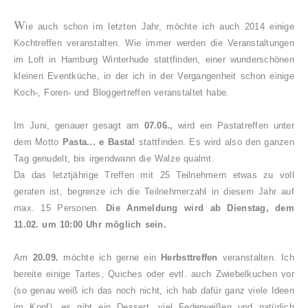
W
ie auch schon im letzten Jahr, möchte ich auch 2014 einige
Kochtreffen veranstalten. Wie immer werden die Veranstaltungen
im Loft in Hamburg Winterhude stattfinden, einer wunderschönen
kleinen Eventküche, in der ich in der Vergangenheit schon einige
Koch-, Foren- und Bloggertreffen veranstaltet habe.
Im Juni, genauer gesagt am
07.06.,
wird ein Pastatreffen unter
dem Motto
Pasta... e Basta!
stattfinden. Es wird also den ganzen
Tag genudelt, bis irgendwann die Walze qualmt.
Da das letztjährige Treffen mit 25 Teilnehmern etwas zu voll
geraten ist, begrenze ich die Teilnehmerzahl in diesem Jahr auf
max. 15 Personen.
Die Anmeldung wird ab Dienstag, dem
11.02. um 10:00 Uhr möglich sein.
Am
20.09.
möchte ich gerne ein
Herbsttreffen
veranstalten. Ich
bereite einige Tartes, Quiches oder evtl. auch Zwiebelkuchen vor
(so genau weiß ich das noch nicht, ich hab dafür ganz viele Ideen
im Kopf), es gibt ein Dessert, viel Federweißen und natürlich