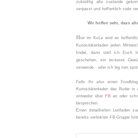
zukünftig alle zustande gekom
verpasst und hoffentlich viele n
Wir hoffen sehr, dass all
H
ier im KuLa wird es hoffentli
Kuriositätenladen jeden Mittwo
findet, dann stell ich Euch 
geschehen, ein leckeres Gewü
verwende - oder ich leg nen spo
Falls Ihr also einen Foodblo
Kuriositätenladen das Ruder in
entweder über
FB
an oder schr
besprechen.
Einen detaillierten Leitfaden 
bereits verlinkten FB-Gruppe hin