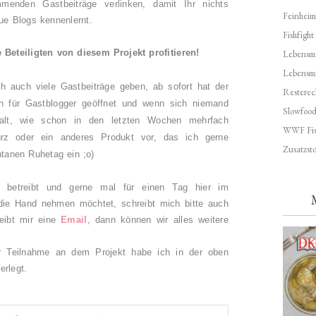
menden Gastbeiträge verlinken, damit Ihr nichts
Feinheim
eue Blogs kennenlernt.
Fishfight
e Beteiligten von diesem Projekt profitieren!
Lebensmit
Lebensm
ch auch viele Gastbeiträge geben, ab sofort hat der
Resterec
ch für Gastblogger geöffnet und wenn sich niemand
Slowfoo
halt, wie schon in den letzten Wochen mehrfach
WWF Fis
rz oder ein anderes Produkt vor, das ich gerne
Zusatzsto
ntanen Ruhetag ein ;o)
g betreibt und gerne mal für einen Tag hier im
 die Hand nehmen möchtet, schreibt mich bitte auch
eibt mir eine
Email
, dann können wir alles weitere
zur Teilnahme an dem Projekt habe ich in der oben
terlegt.