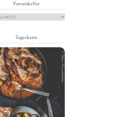
Vorratskeller
Tageskarte
Geschmorte Hähnchenschenkel auf
Paprikakraut und kleinen Kartoffeln