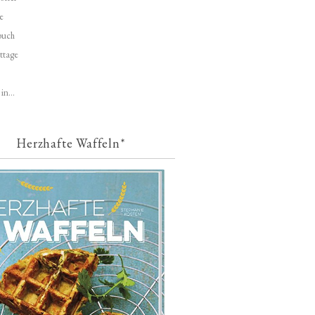
e
buch
ttage
in...
Herzhafte Waffeln*