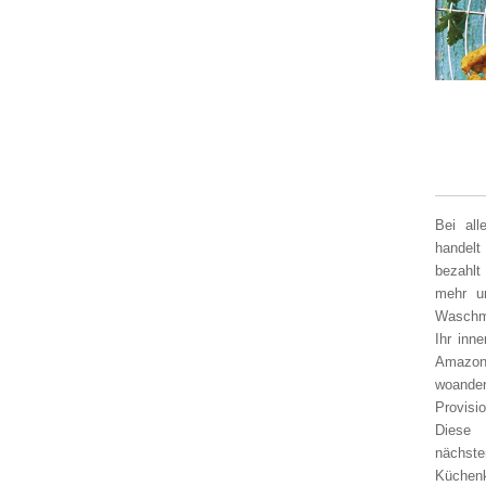
Bei al
handelt
bezahlt
mehr un
Waschm
Ihr inn
Amazon
woander
Provisi
Diese 
nächst
Küchen