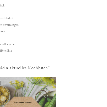
isch
telklarheit
ittelwarnungen
hner
d
ch-Ratgeber
ffe online
Mein aktuelles Kochbuch*