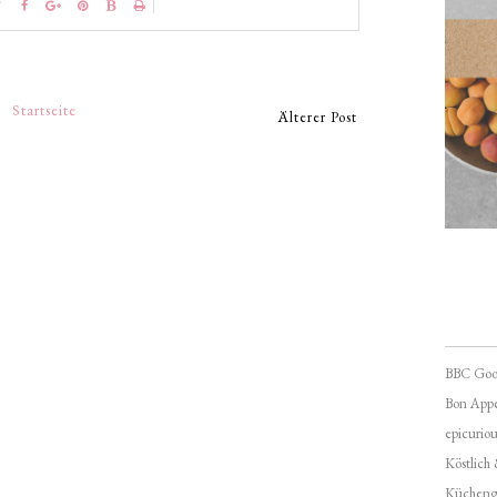
Startseite
Älterer Post
BBC Goo
Bon Appé
epicuriou
Köstlich
Kücheng