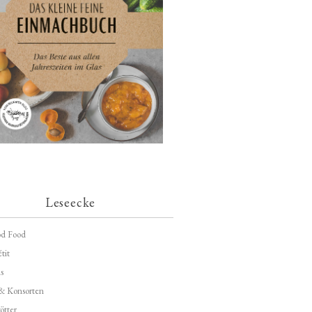
Leseecke
d Food
tit
s
 & Konsorten
ötter