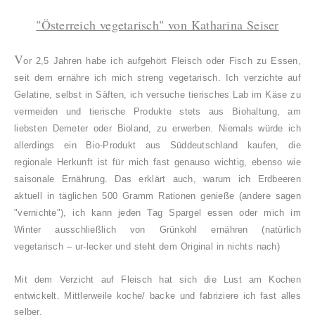
"Österreich vegetarisch" von Katharina Seiser
V
or 2,5 Jahren habe ich aufgehört Fleisch oder Fisch zu Essen,
seit dem ernähre ich mich streng vegetarisch. Ich verzichte auf
Gelatine, selbst in Säften, ich versuche tierisches Lab im Käse zu
vermeiden und tierische Produkte stets aus Biohaltung, am
liebsten Demeter oder Bioland, zu erwerben. Niemals würde ich
allerdings ein Bio-Produkt aus Süddeutschland kaufen, die
regionale Herkunft ist für mich fast genauso wichtig, ebenso wie
saisonale Ernährung. Das erklärt auch, warum ich Erdbeeren
aktuell in täglichen 500 Gramm Rationen genieße (andere sagen
"vernichte"), ich kann jeden Tag Spargel essen oder mich im
Winter ausschließlich von Grünkohl ernähren (natürlich
vegetarisch – ur-lecker und steht dem Original in nichts nach)
Mit dem Verzicht auf Fleisch hat sich die Lust am Kochen
entwickelt. Mittlerweile koche/ backe und fabriziere ich fast alles
selber.