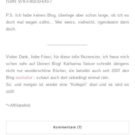
ISBN: 978-3-85033-643-7
P.S. Ich habe keinen Blog, überlege aber schon lange, ob ich es
doch mal wagen sollte... Wer weiss, vielleicht, irgendwann dann
doch.
__________________
Vielen Dank, liebe Friesi, für diese tolle Rezension, ich freue mich
schon sehr auf Deinen Blog! Katharina Seiser schreibt übrigens
nicht nur wunderschöne Bücher, sie betreibt auch seit 2007 den
Blog
esskultur
- schaut auch dort unbedingt einmal rein.
So, und morgen ist wieder eine "Kollegin" dran und es wird es
süß!
*=Affiliatelink
Kommentare (7)