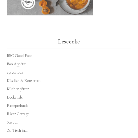
Leseecke
BBC Good Food
Bon Appétit
epicurious
Köstlich & Konsorten
Küchengötter
Lecker.de
Rezeptebuch
River Cottage
Saveur
Zu Tisch in...