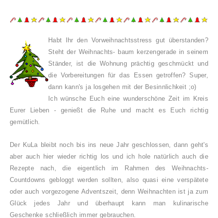
Habt Ihr den
Vorw
eihnachtsstress gut überstanden?
Steht der Weihnachts- baum kerzengerade in seinem
Stände
r,
ist die Wohnung präch
t
ig
geschmückt und
d
ie V
orbereitungen für das Essen getroffen
? Super,
dann kann's ja losgehen mit der Besi
nnlic
h
keit
;o)
Ich wünsche Euch eine wun
derschö
ne Zeit im Kr
eis
Eurer Lieben -
genießt die Ruhe
und macht es Euch richtig
gemütlich.
Der KuLa bleibt noch bis ins neue Jahr geschlossen, dann geht's
aber auch hier wieder richtig los und ich hole natürlich auch die
Rezepte nach, die eige
ntlich im Rahm
en des Weihnachts-
Countdowns gebloggt werden sollten, also q
ua
si eine verspäte
te
oder auch vorgezogene
Adventszeit, denn Weihnachten ist ja zum
Gl
ück
jedes Jahr
und überhaupt kann man kulinarische
Geschenke schließlich immer gebrauchen.