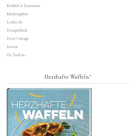
Köstlich & Konsorten
Küchengötter
Lecker.de
Rezeptebuch
River Cottage
Saveur
Zu Tisch in...
Herzhafte Waffeln*