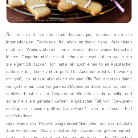
S
eit ich nicht nur die deutschsprachigen, sondern auch die
internationalen Foodblogs für mich entdeckt habe, faszinieren
mich zur Weihnachtszeit immer wieder diese wunderhübschen
kleinen Gingerbread-Kerle und schon vor zwei Jahren wollte ich
sie eigentlich backen. Ich hatte mir auch einen tollen Ausstecher
dafür gekauft, leider viel zu groß. Der Ausstecher ist fast zwanzig
cm groß, ich müsste also gleich ein paar Kilo Teig ansetzen damit
wenigstens ein paar Gingerbread-Männchen dabei raus kommen -
schließlich ist so ein Gingerbread-Männchen sehr gesellig und
sollte nie allein gehalten werden. Klassischer Fall von "Da-waren-
die-Augen-mal-wieder-größer-als-der-Mund", bzw. in diesem Fall
die Keksdose.
Also wurde das Projekt Gingerbread-Männchen auf das nächste
Jahr verschoben. Was im letzten Jahr dazwischen gekommen ist,
muss ich sicher nicht wieder hervorkramen - die Männchen