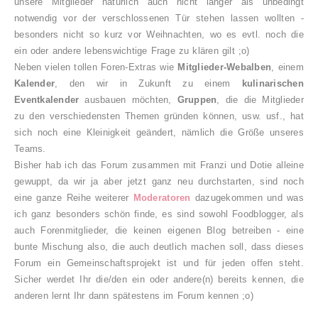
unsere Mitglieder natürlich auch nicht länger als unbedingt
notwendig vor der verschlossenen Tür stehen lassen wollten -
besonders nicht so kurz vor Weihnachten, wo es evtl. noch die
ein oder andere lebenswichtige Frage zu klären gilt ;o)
Neben vielen tollen Foren-Extras wie
Mitglieder-Webalben
, einem
Kalender
, den wir in Zukunft zu einem
kulinarischen
Eventkalender
ausbauen möchten,
Gruppen
, die die Mitglieder
zu den verschiedensten Themen gründen können, usw. usf., hat
sich noch eine Kleinigkeit geändert, nämlich die Größe unseres
Teams.
Bisher hab ich das Forum zusammen mit Franzi und Dotie alleine
gewuppt, da wir ja aber jetzt ganz neu durchstarten, sind noch
eine ganze Reihe weiterer
Moderatoren
dazugekommen und was
ich ganz besonders schön finde, es sind sowohl Foodblogger, als
auch Forenmitglieder, die keinen eigenen Blog betreiben - eine
bunte Mischung also, die auch deutlich machen soll, dass dieses
Forum ein Gemeinschaftsprojekt ist und für jeden offen steht.
Sicher werdet Ihr die/den ein oder andere(n) bereits kennen, die
anderen lernt Ihr dann spätestens im Forum kennen ;o)