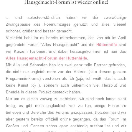
Hausgemacht-Forum ist wieder online!
... und selbstverständlich haben wir die zweiwöchige
Zwangspause des Forenumzuges genutzt und alles vieeeel
schöner, größer und besser gemacht.
Vielleicht habt Ihr es bereits mitbekommen, das von mir im April
gegründete Forum "Alles Hausgemacht" und die
Hüttenhilfe
sind
vor Kurzem fusioniert und dabei herausgekommen ist nun das
Alles Hausgemacht!-Forum der Hüttenhilfe
.
Mit Alin und Sebastian hab ich zwei ganz tolle Partner gefunden,
die nicht nur ungleich mehr von der Materie (also diesem ganzen
Programmierkrams) verstehen als ich (jaja, ich weiß, das is auch
keine Kunst ;o) ), sondern auch unheimlich viel Herzblut und
Energie in dieses Projekt gesteckt haben.
Nur um es gleich vorweg zu schicken, wir sind noch lange nicht
fertig, es gibt noch unglaublich viel zu tun, einige Fehler zu
beheben und Bereiche des Forums anzupassen, trotzdem sind wir
aber gestern bereits offiziell online gegangen, da das Forum im
Großen und Ganzen schon ganz anständig nutzbar ist und wir