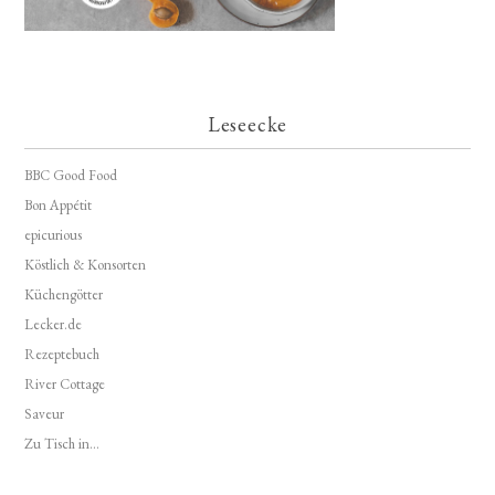
Leseecke
BBC Good Food
Bon Appétit
epicurious
Köstlich & Konsorten
Küchengötter
Lecker.de
Rezeptebuch
River Cottage
Saveur
Zu Tisch in...