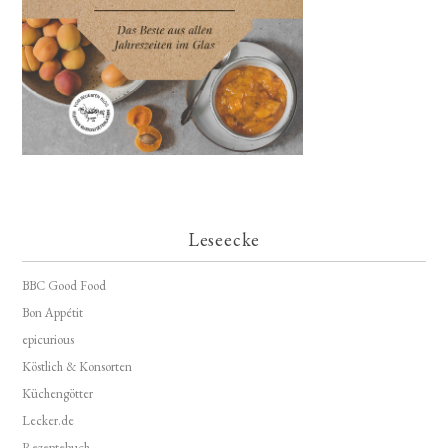
Leseecke
BBC Good Food
Bon Appétit
epicurious
Köstlich & Konsorten
Küchengötter
Lecker.de
Rezeptebuch