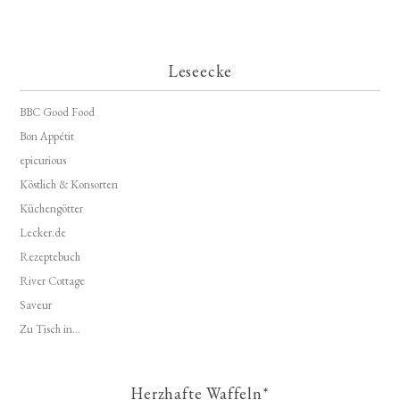
Leseecke
BBC Good Food
Bon Appétit
epicurious
Köstlich & Konsorten
Küchengötter
Lecker.de
Rezeptebuch
River Cottage
Saveur
Zu Tisch in...
Herzhafte Waffeln*