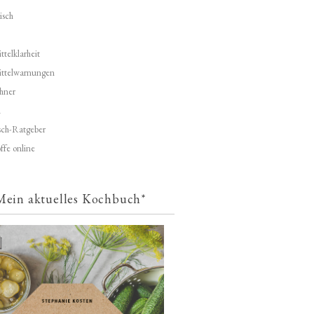
isch
telklarheit
ittelwarnungen
hner
d
ch-Ratgeber
ffe online
Mein aktuelles Kochbuch*