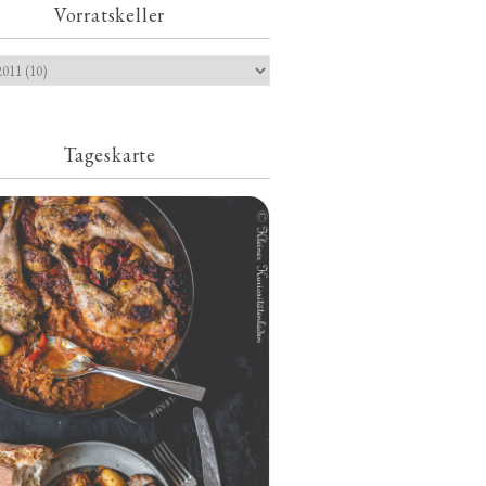
Vorratskeller
Tageskarte
Geschmorte Hähnchenschenkel auf
Paprikakraut und kleinen Kartoffeln