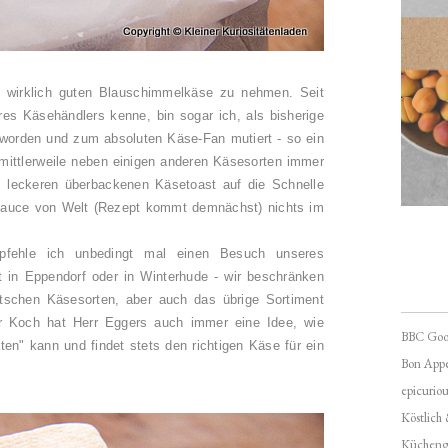
n wirklich guten Blauschimmelkäse zu nehmen. Seit
s Käsehändlers kenne, bin sogar ich, als bisherige
 worden und zum absoluten Käse-Fan mutiert - so ein
ittlerweile neben einigen anderen Käsesorten immer
 leckeren überbackenen Käsetoast auf die Schnelle
sauce von Welt (Rezept kommt demnächst) nichts im
fehle ich unbedingt mal einen Besuch unseres
 in Eppendorf oder in Winterhude - wir beschränken
tschen Käsesorten, aber auch das übrige Sortiment
ter Koch hat Herr Eggers auch immer eine Idee, wie
BBC Goo
en" kann und findet stets den richtigen Käse für ein
Bon Appé
epicuriou
Köstlich
Kücheng