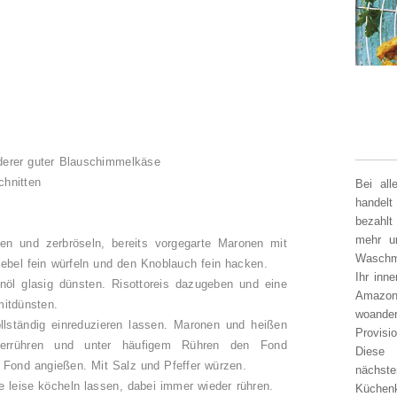
nderer guter Blauschimmelkäse
chnitten
Bei al
handelt
bezahlt
mehr un
en und zerbröseln, bereits vorgegarte Maronen mit
Waschm
bel fein würfeln und den Knoblauch fein hacken.
Ihr inn
nöl glasig dünsten. Risottoreis dazugeben und eine
Amazon
mitdünsten.
woander
lständig einreduzieren lassen. Maronen und heißen
Provisi
verrühren und unter häufigem Rühren den Fond
Diese 
 Fond angießen. Mit Salz und Pfeffer würzen.
nächst
ze leise köcheln lassen, dabei immer wieder rühren.
Küchen