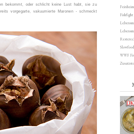
en bekommt, oder schlicht keine Lust habt, sie zu
Feinheim
ereits vorgegarte, vakuumierte Maronen - schmeckt
Fishfight
Lebensmit
Lebensm
Resterec
Slowfoo
WWF Fis
Zusatzsto