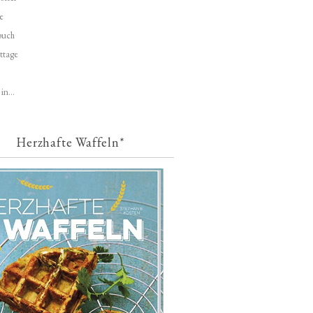
e
buch
ttage
in...
Herzhafte Waffeln*