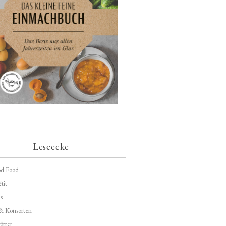
Leseecke
d Food
tit
s
 & Konsorten
ötter