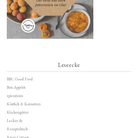
Leseecke
BBC Good Food
Bon Appétit
epicurious
Köstlich & Konsorten
Küchengötter
Lecker.de
Rezeptebuch
River Cottage