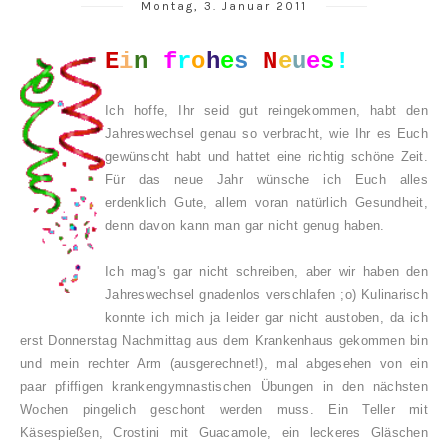
Montag, 3. Januar 2011
E
i
n
f
r
o
h
e
s
N
e
u
e
s
!
Ich hoffe, Ihr seid gut reingekommen, habt den
Jahreswechsel genau so verbracht, wie Ihr es Euch
gewünscht habt und hattet eine richtig schöne Zeit.
Für das neue Jahr wünsche ich Euch alles
erdenklich Gute, allem voran natürlich Gesundheit,
denn davon kann man gar nicht genug haben.
Ich mag's gar nicht schreiben, aber wir haben den
Jahreswechsel gnadenlos verschlafen ;o) Kulinarisch
konnte ich mich ja leider gar nicht austoben, da ich
erst Donnerstag Nachmittag aus dem Krankenhaus gekommen bin
und mein rechter Arm (ausgerechnet!), mal abgesehen von ein
paar pfiffigen krankengymnastischen Übungen in den nächsten
Wochen pingelich geschont werden muss. Ein Teller mit
Käsespießen, Crostini mit Guacamole, ein leckeres Gläschen